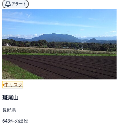
アラート
中リスク
斑尾山
長野県
643件の出没