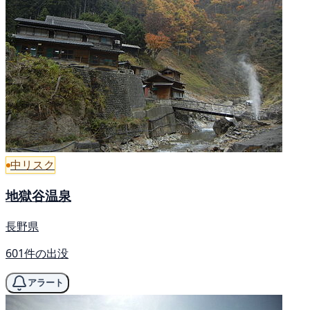
中リスク
地獄谷温泉
長野県
601件の出没
アラート