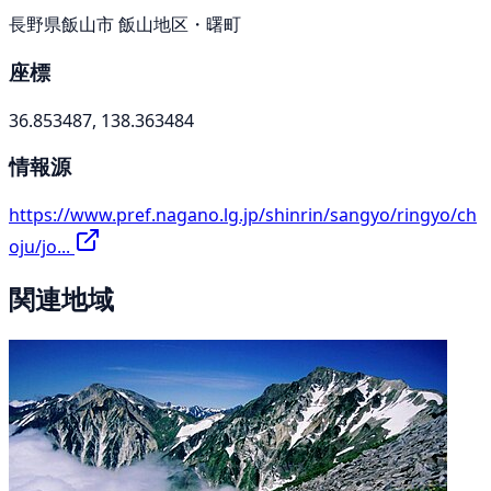
長野県飯山市 飯山地区・曙町
座標
36.853487, 138.363484
情報源
https://www.pref.nagano.lg.jp/shinrin/sangyo/ringyo/ch
oju/jo...
関連地域