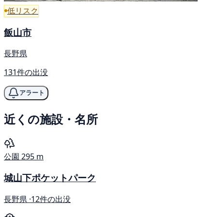
低リスク
飯山市
長野県
131件の出没
アラート
近くの施設・名所
公園
295 m
城山下ポケットパーク
長野県 ·
12件の出没