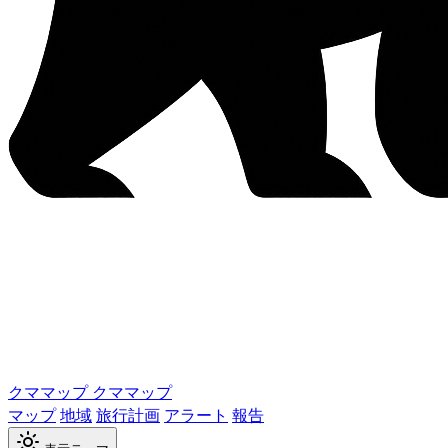
クママップ
クママップ
マップ
地域
旅行計画
アラート
報告