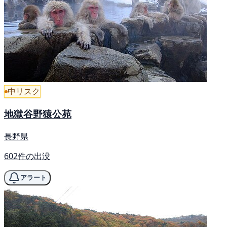
中リスク
地獄谷野猿公苑
長野県
602件の出没
アラート