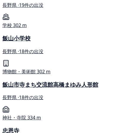
長野県 ·
19件の出没
学校
302 m
飯山小学校
長野県 ·
18件の出没
博物館・美術館
302 m
飯山市寺まち交流館高橋まゆみ人形館
長野県 ·
18件の出没
神社・寺院
334 m
忠恩寺