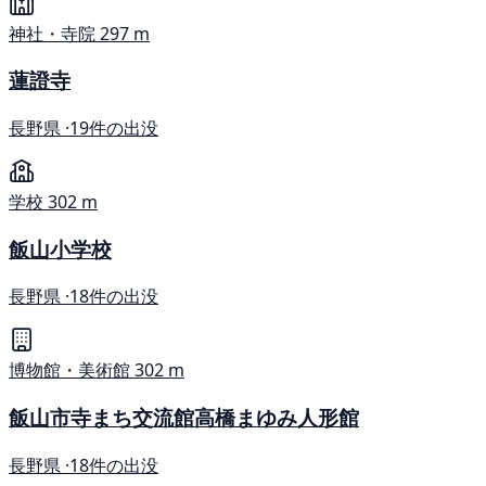
神社・寺院
297 m
蓮證寺
長野県 ·
19件の出没
学校
302 m
飯山小学校
長野県 ·
18件の出没
博物館・美術館
302 m
飯山市寺まち交流館高橋まゆみ人形館
長野県 ·
18件の出没