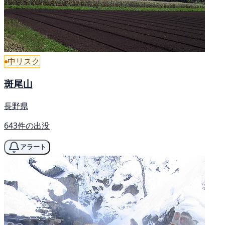
中リスク
斑尾山
長野県
643件の出没
アラート