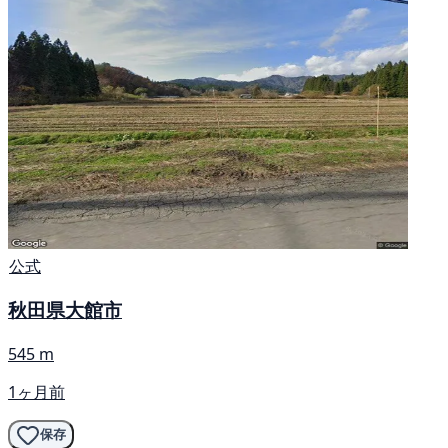
公式
秋田県大館市
545 m
1ヶ月前
保存