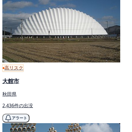
高リスク
大館市
秋田県
2,436件の出没
アラート