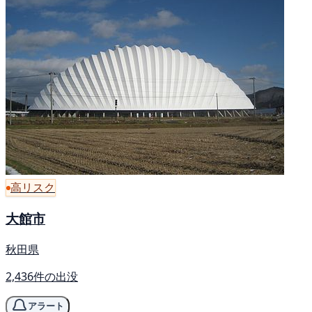
高リスク
大館市
秋田県
2,436件の出没
アラート