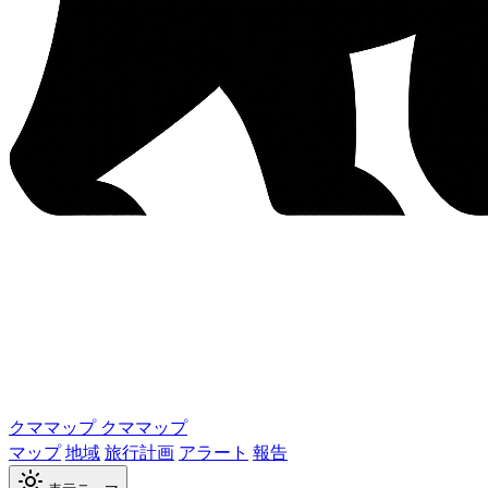
クママップ
クママップ
マップ
地域
旅行計画
アラート
報告