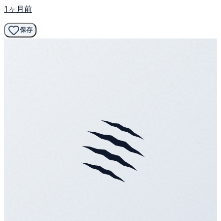
1ヶ月前
保存