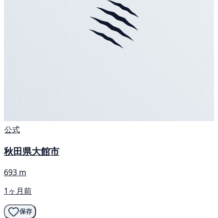
公式
秋田県大館市
693 m
1ヶ月前
保存