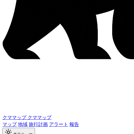
クママップ
クママップ
マップ
地域
旅行計画
アラート
報告