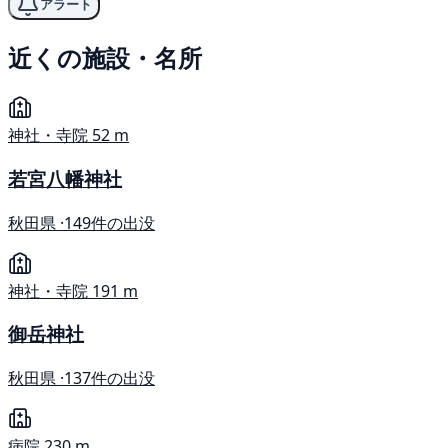
アラート
近くの施設・名所
神社・寺院
52 m
若宮八幡神社
秋田県 ·
149件の出没
神社・寺院
191 m
御岳神社
秋田県 ·
137件の出没
病院
230 m