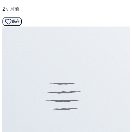
2ヶ月前
保存