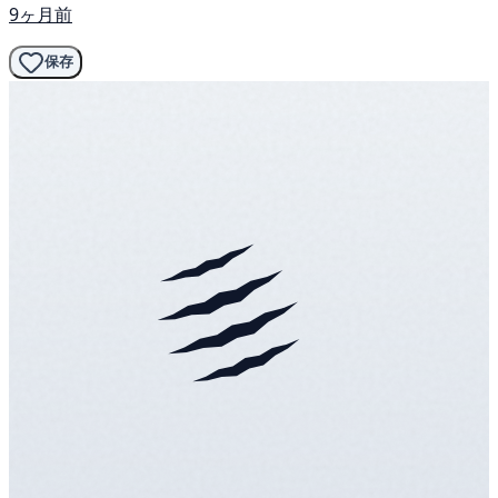
9ヶ月前
保存