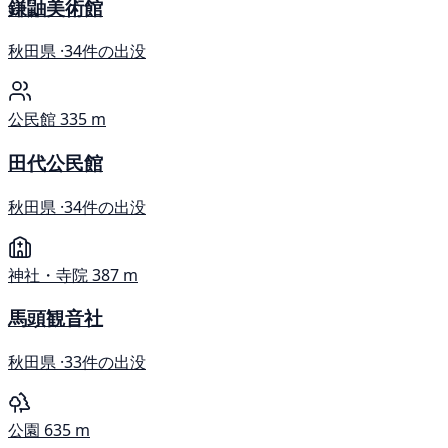
鎌鼬美術館
秋田県 ·
34件の出没
公民館
335 m
田代公民館
秋田県 ·
34件の出没
神社・寺院
387 m
馬頭観音社
秋田県 ·
33件の出没
公園
635 m