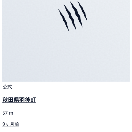
公式
秋田県羽後町
57 m
9ヶ月前