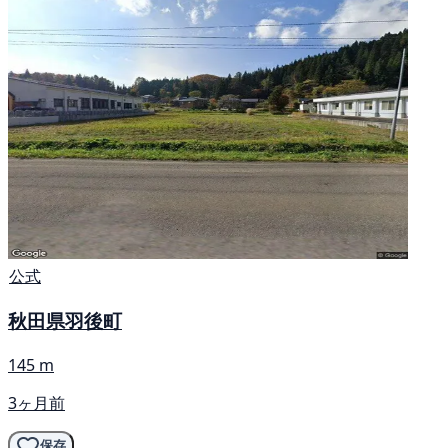
公式
秋田県羽後町
145 m
3ヶ月前
保存