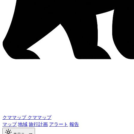
クママップ
クママップ
マップ
地域
旅行計画
アラート
報告