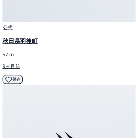
公式
秋田県羽後町
57 m
9ヶ月前
保存