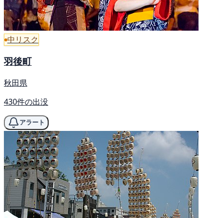
中リスク
羽後町
秋田県
430件の出没
アラート