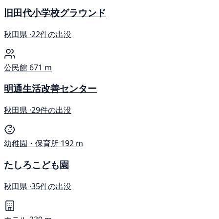
旧田代小学校グラウンド
秋田県 ·
22件の出没
公民館
671 m
明通生活改善センター
秋田県 ·
29件の出没
幼稚園・保育所
192 m
たしろこども園
秋田県 ·
35件の出没