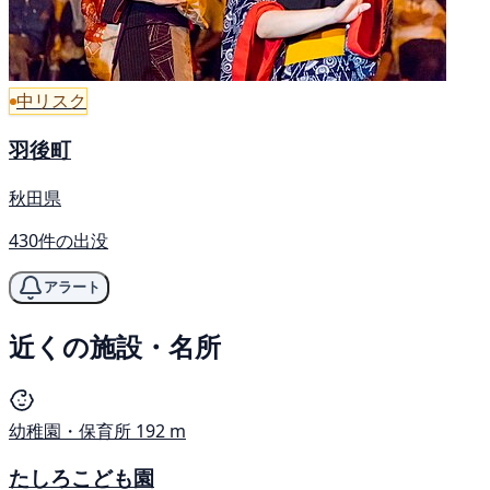
中リスク
羽後町
秋田県
430件の出没
アラート
近くの施設・名所
幼稚園・保育所
192 m
たしろこども園