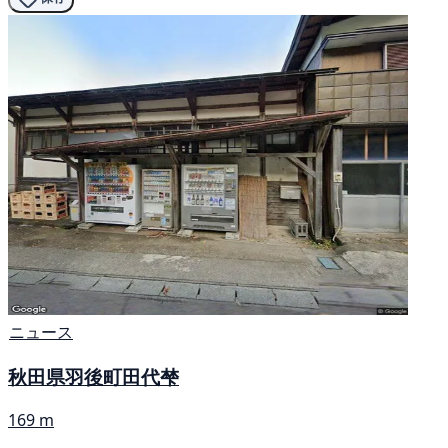
ニュース
秋田県羽後町田代梺
169 m