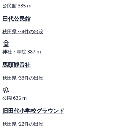
公民館
335 m
田代公民館
秋田県 ·
34件の出没
神社・寺院
387 m
馬頭観音社
秋田県 ·
33件の出没
公園
635 m
旧田代小学校グラウンド
秋田県 ·
22件の出没