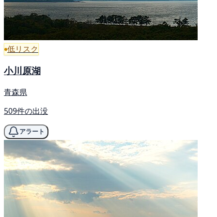
低リスク
小川原湖
青森県
509件の出没
アラート