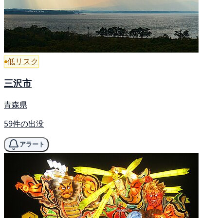
低リスク
三沢市
青森県
59件の出没
アラート