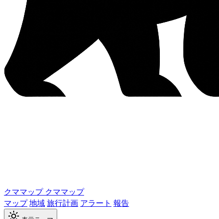
クママップ
クママップ
マップ
地域
旅行計画
アラート
報告