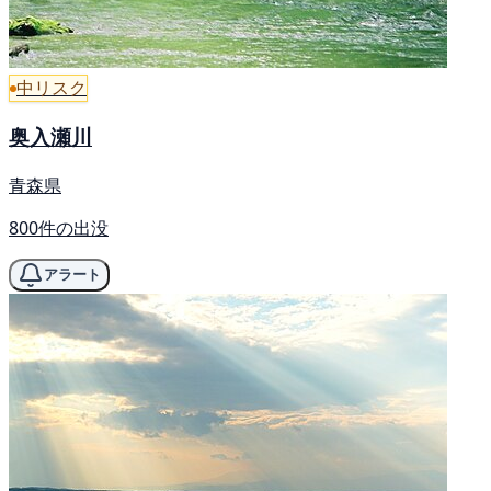
中リスク
奥入瀬川
青森県
800件の出没
アラート