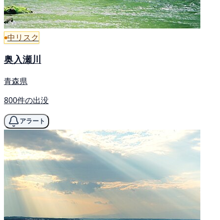
中リスク
奥入瀬川
青森県
800件の出没
アラート