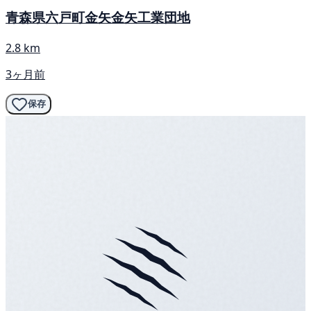
青森県六戸町金矢金矢工業団地
2.8 km
3ヶ月前
保存