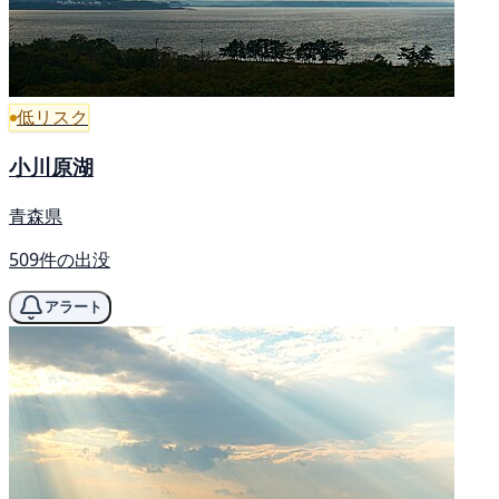
低リスク
小川原湖
青森県
509件の出没
アラート