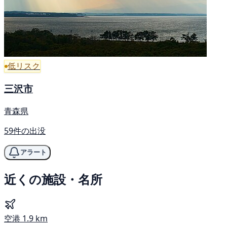
低リスク
三沢市
青森県
59件の出没
アラート
近くの施設・名所
空港
1.9 km