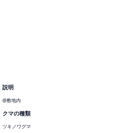
説明
@敷地内
クマの種類
ツキノワグマ