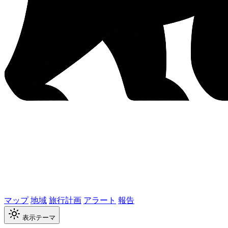
マップ
地域
旅行計画
アラート
報告
表示テーマ