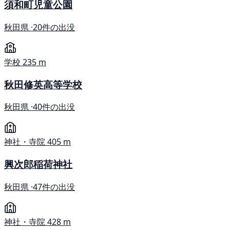
須和町児童公園
秋田県 ·
20件の出没
学校
235 m
秋田修英高等学校
秋田県 ·
40件の出没
神社・寺院
405 m
興次郎稲荷神社
秋田県 ·
47件の出没
神社・寺院
428 m