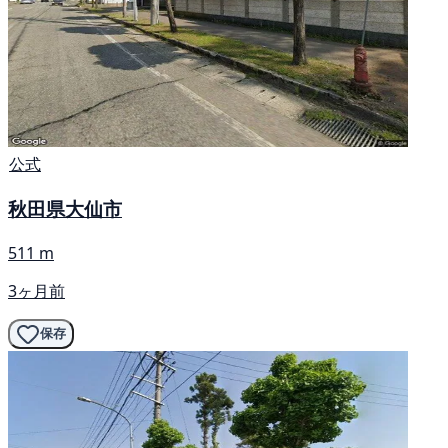
公式
秋田県大仙市
511 m
3ヶ月前
保存