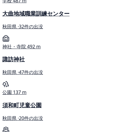
学校
487 m
大曲地域職業訓練センター
秋田県 ·
32件の出没
神社・寺院
492 m
諏訪神社
秋田県 ·
47件の出没
公園
137 m
須和町児童公園
秋田県 ·
20件の出没