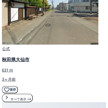
公式
秋田県大仙市
631 m
3ヶ月前
保存
すべて表示
+4