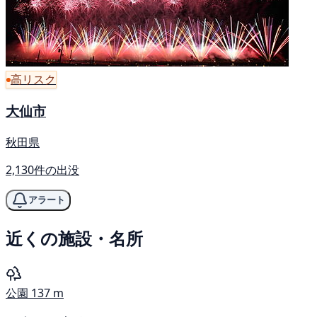
高リスク
大仙市
秋田県
2,130件の出没
アラート
近くの施設・名所
公園
137 m