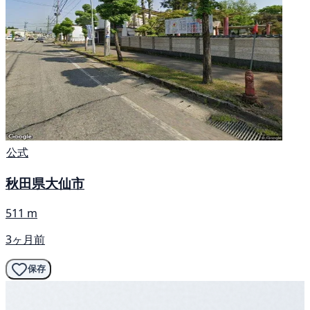
公式
秋田県大仙市
511 m
3ヶ月前
保存