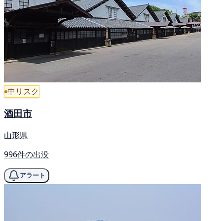
中リスク
酒田市
山形県
996件の出没
アラート