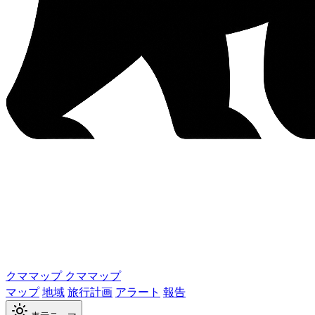
クママップ
クママップ
マップ
地域
旅行計画
アラート
報告