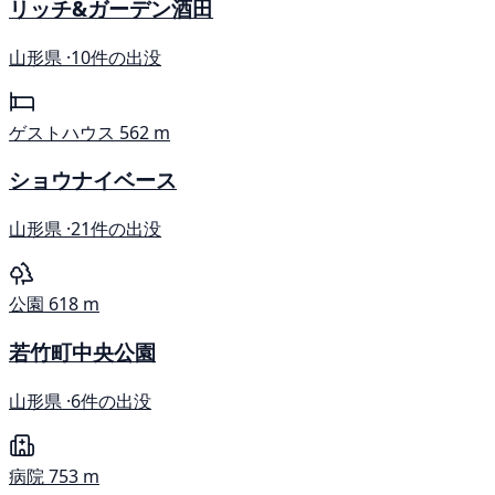
リッチ&ガーデン酒田
山形県 ·
10件の出没
ゲストハウス
562 m
ショウナイベース
山形県 ·
21件の出没
公園
618 m
若竹町中央公園
山形県 ·
6件の出没
病院
753 m