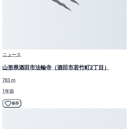
ニュース
山形県酒田市法輪寺（酒田市若竹町2丁目）
783 m
1年前
保存