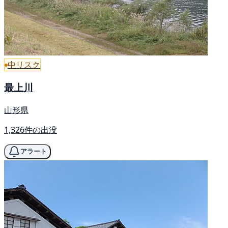
中リスク
最上川
山形県
1,326件の出没
アラート