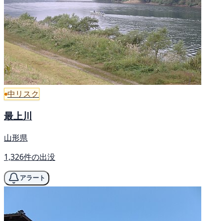
中リスク
最上川
山形県
1,326件の出没
アラート