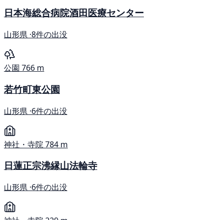
日本海総合病院酒田医療センター
山形県 ·
8件の出没
公園
766 m
若竹町東公園
山形県 ·
6件の出没
神社・寺院
784 m
日蓮正宗沸縁山法輪寺
山形県 ·
6件の出没