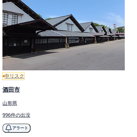
中リスク
酒田市
山形県
996件の出没
アラート