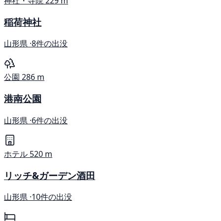
神社・寺院
229 m
稲荷神社
山形県 ·
8件の出没
公園
286 m
港南公園
山形県 ·
6件の出没
ホテル
520 m
リッチ&ガーデン酒田
山形県 ·
10件の出没