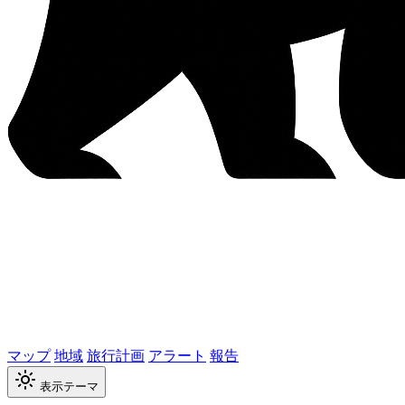
マップ
地域
旅行計画
アラート
報告
表示テーマ