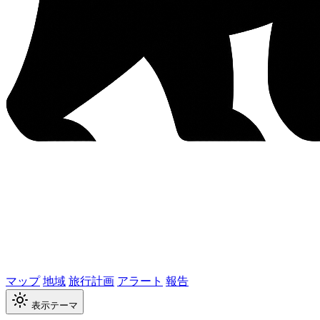
マップ
地域
旅行計画
アラート
報告
表示テーマ