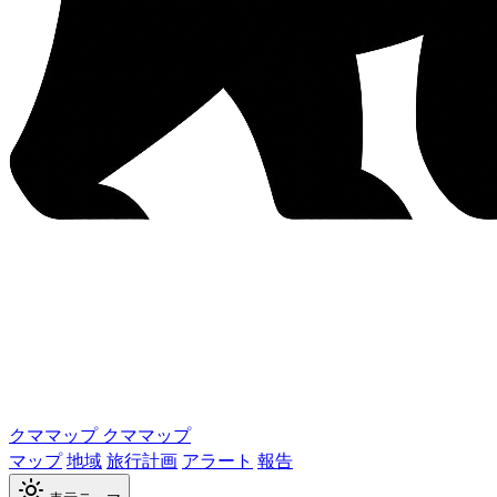
クママップ
クママップ
マップ
地域
旅行計画
アラート
報告