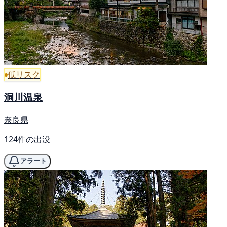
低リスク
洞川温泉
奈良県
124件の出没
アラート