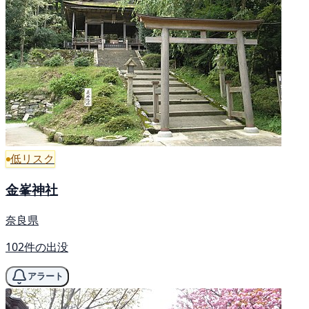
低リスク
金峯神社
奈良県
102件の出没
アラート