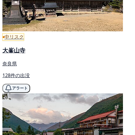
中リスク
大峯山寺
奈良県
128件の出没
アラート