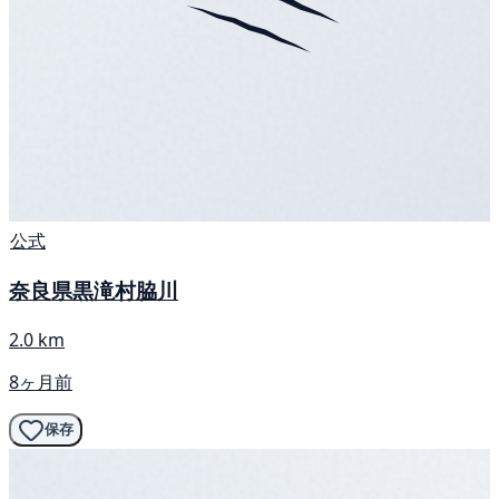
公式
奈良県黒滝村脇川
2.0 km
8ヶ月前
保存