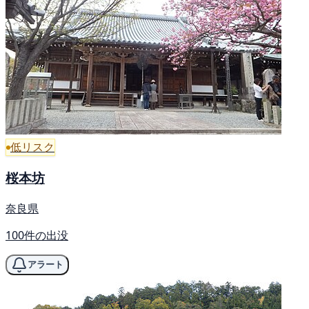
低リスク
桜本坊
奈良県
100件の出没
アラート