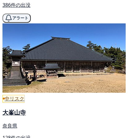
386件の出没
アラート
中リスク
大峯山寺
奈良県
128件の出没