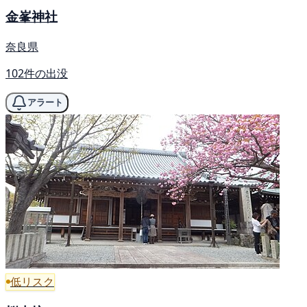
金峯神社
奈良県
102件の出没
アラート
低リスク