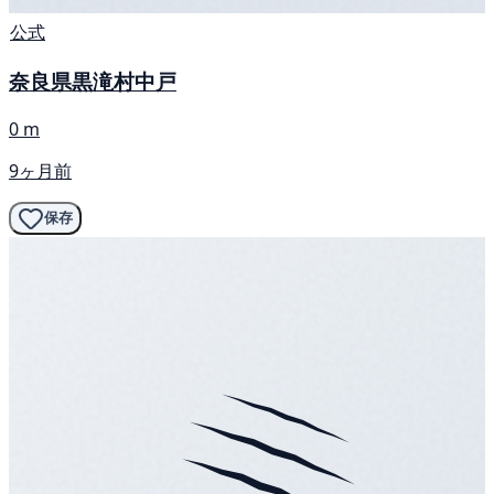
公式
奈良県黒滝村中戸
0 m
9ヶ月前
保存