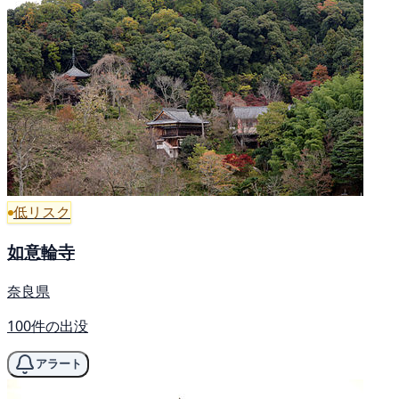
低リスク
如意輪寺
奈良県
100件の出没
アラート