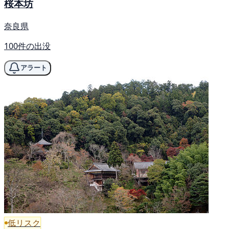
桜本坊
奈良県
100件の出没
アラート
低リスク