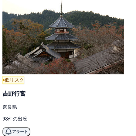
低リスク
吉野行宮
奈良県
98件の出没
アラート