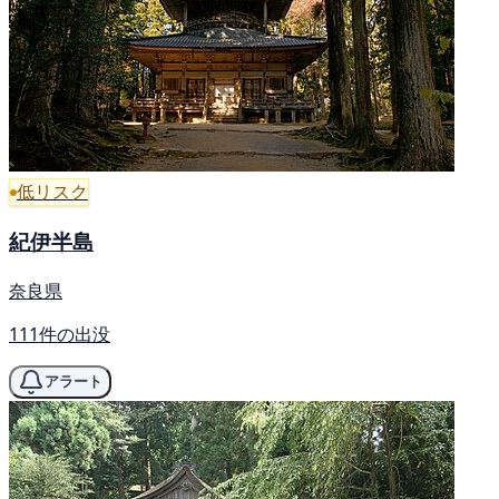
低リスク
紀伊半島
奈良県
111件の出没
アラート