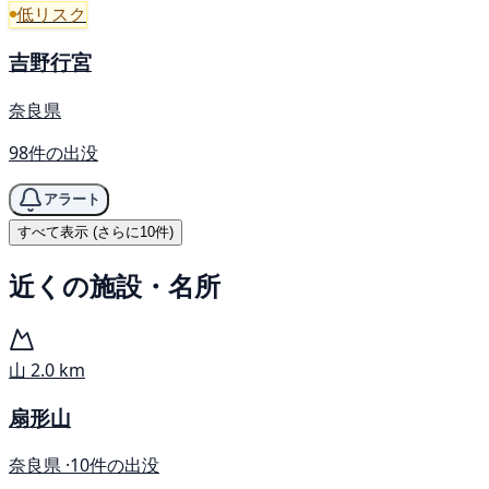
低リスク
吉野行宮
奈良県
98件の出没
アラート
すべて表示 (さらに10件)
近くの施設・名所
山
2.0 km
扇形山
奈良県 ·
10件の出没