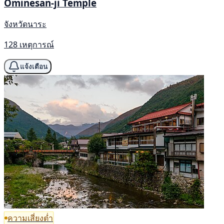
Ōminesan-ji Temple
จังหวัดนาระ
128 เหตุการณ์
แจ้งเตือน
ความเสี่ยงต่ำ