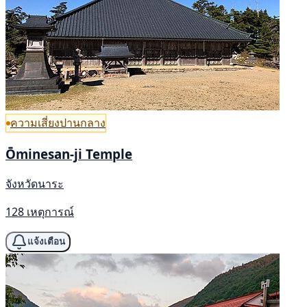
ความเสี่ยงปานกลาง
Ōminesan-ji Temple
จังหวัดนาระ
128 เหตุการณ์
แจ้งเตือน