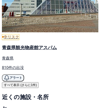
中リスク
青森県観光物産館アスパム
青森県
810件の出没
アラート
すべて表示 (さらに1件)
近くの施設・名所