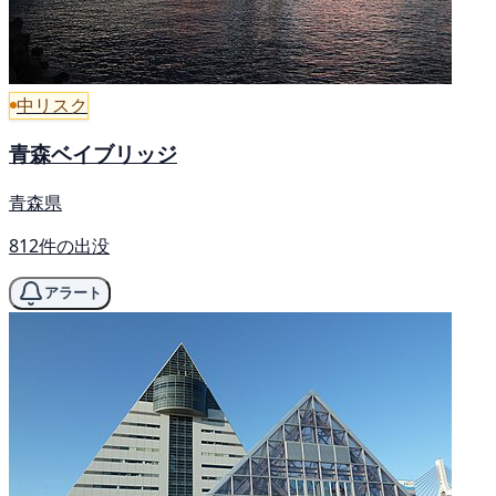
中リスク
青森ベイブリッジ
青森県
812件の出没
アラート