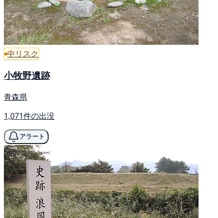
中リスク
小牧野遺跡
青森県
1,071件の出没
アラート