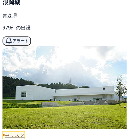
浪岡城
青森県
979件の出没
アラート
中リスク