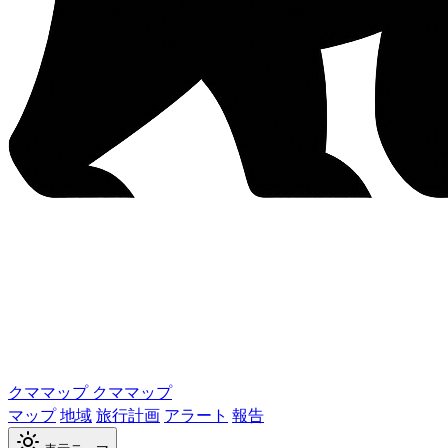
クママップ
クママップ
マップ
地域
旅行計画
アラート
報告