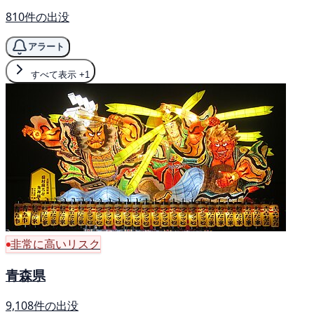
810件の出没
アラート
すべて表示
+1
非常に高いリスク
青森県
9,108件の出没