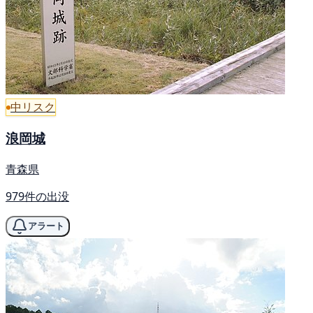
中リスク
浪岡城
青森県
979件の出没
アラート