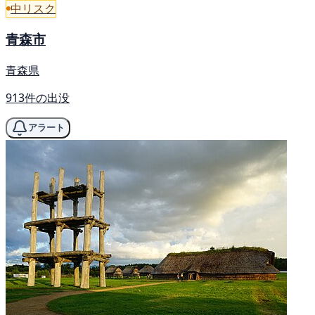
中リスク
青森市
青森県
913件の出没
アラート