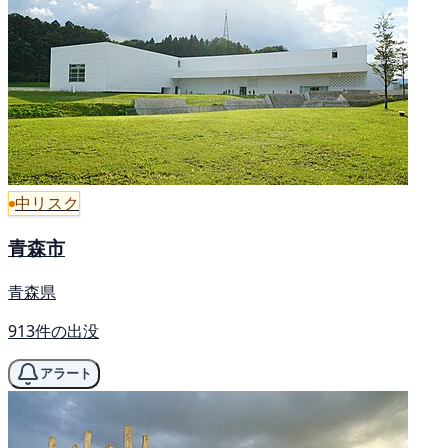
中リスク
青森市
青森県
913件の出没
アラート