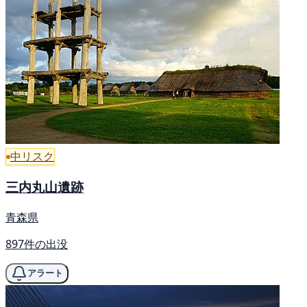
中リスク
三内丸山遺跡
青森県
897件の出没
アラート