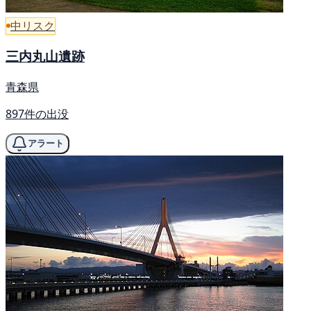
中リスク
三内丸山遺跡
青森県
897件の出没
アラート