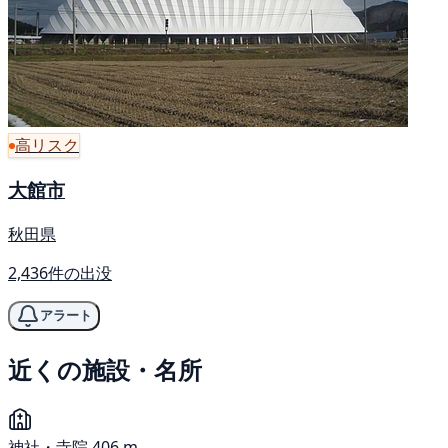
高リスク
大館市
秋田県
2,436件の出没
アラート
近くの施設・名所
神社・寺院
406 m