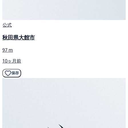
公式
秋田県大館市
97 m
10ヶ月前
保存