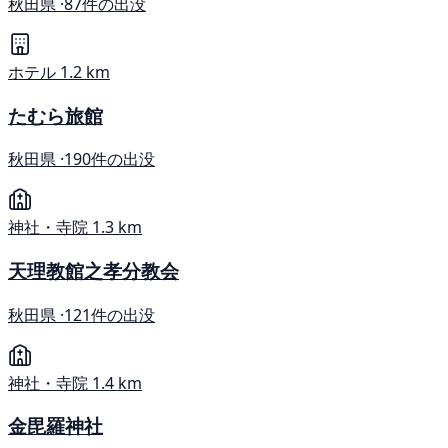
秋田県 ·
87件の出没
ホテル
1.2 km
たむら旅館
秋田県 ·
190件の出没
神社・寺院
1.3 km
天理教館之孝分教会
秋田県 ·
121件の出没
神社・寺院
1.4 km
金毘羅神社