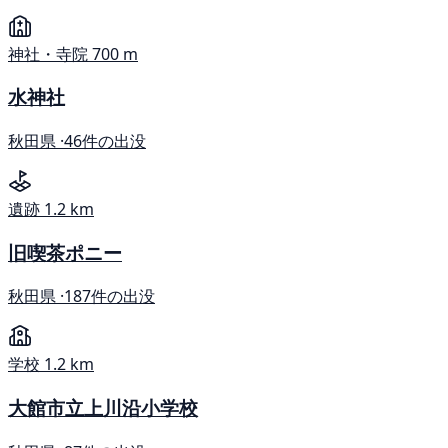
神社・寺院
700 m
水神社
秋田県 ·
46件の出没
遺跡
1.2 km
旧喫茶ポニー
秋田県 ·
187件の出没
学校
1.2 km
大館市立上川沿小学校