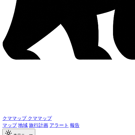
クママップ
クママップ
マップ
地域
旅行計画
アラート
報告