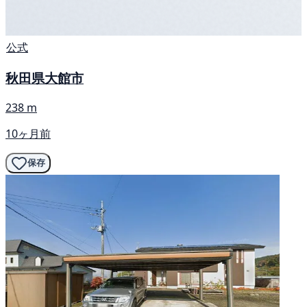
公式
秋田県大館市
238 m
10ヶ月前
保存