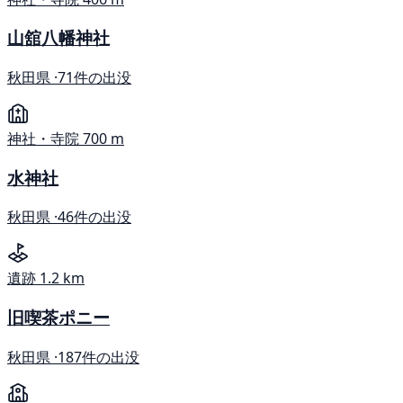
山舘八幡神社
秋田県 ·
71件の出没
神社・寺院
700 m
水神社
秋田県 ·
46件の出没
遺跡
1.2 km
旧喫茶ポニー
秋田県 ·
187件の出没