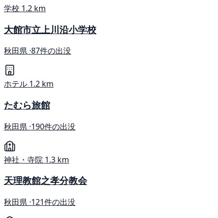
学校
1.2 km
大館市立上川沿小学校
秋田県 ·
87件の出没
ホテル
1.2 km
たむら旅館
秋田県 ·
190件の出没
神社・寺院
1.3 km
天理教館之孝分教会
秋田県 ·
121件の出没