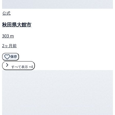
公式
秋田県大館市
303 m
2ヶ月前
保存
すべて表示
+4