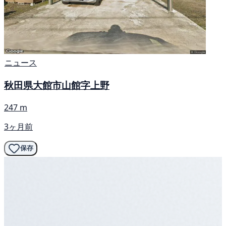
ニュース
秋田県大館市山館字上野
247 m
3ヶ月前
保存