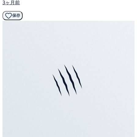
3ヶ月前
保存