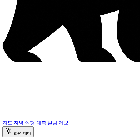
지도
지역
여행 계획
알림
제보
화면 테마