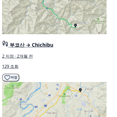
부코산 → Chichibu
2 지점 · 2개월 전
129 조회
저장