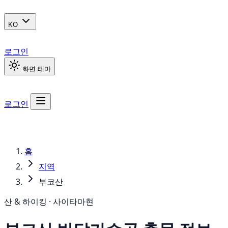
KO
로그인
화면 테마
로그인
홈
지역
부코산
산 & 하이킹 · 사이타마현