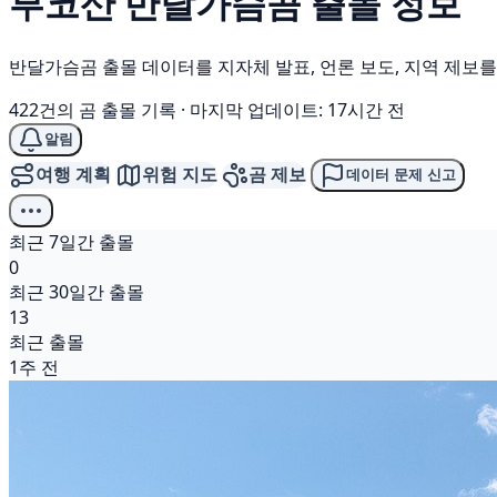
부코산
반달가슴곰
출몰 정보
반달가슴곰 출몰 데이터를 지자체 발표, 언론 보도, 지역 제보
422건의 곰 출몰 기록
·
마지막 업데이트: 17시간 전
알림
여행 계획
위험 지도
곰 제보
데이터 문제 신고
최근 7일간 출몰
0
최근 30일간 출몰
13
최근 출몰
1주 전