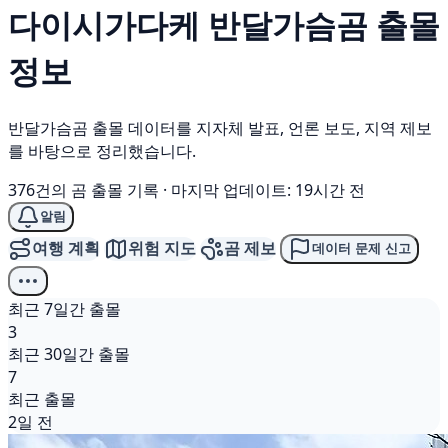
다이시가다케
반달가슴곰
출몰
정보
반달가슴곰 출몰 데이터를 지자체 발표, 언론 보도, 지역 제보
를 바탕으로 정리했습니다.
376건의 곰 출몰 기록
·
마지막 업데이트: 19시간 전
알림
여행 계획
위험 지도
곰 제보
데이터 문제 신고
최근 7일간 출몰
3
최근 30일간 출몰
7
최근 출몰
2일 전