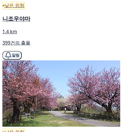
낮은 위험
니조우야마
1.4 km
399건의 출몰
알림