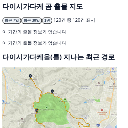
다이시가다케 곰 출몰 지도
120건 중 120건 표시
최근 7일
최근 30일
1년
이 기간의 출몰 정보가 없습니다
이 기간의 출몰 정보가 없습니다
다이시가다케을(를) 지나는 최근 경로