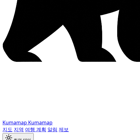
Kumamap
Kumamap
지도
지역
여행 계획
알림
제보