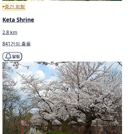
중간 위험
Keta Shrine
2.8 km
841건의 출몰
알림