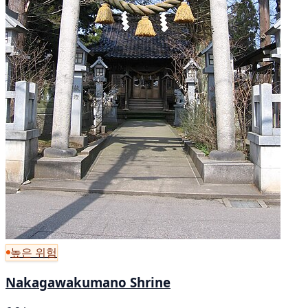
높은 위험
Nakagawakumano Shrine