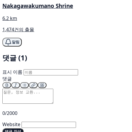
Nakagawakumano Shrine
6.2 km
1,474건의 출몰
알림
댓글 (1)
표시 이름
댓글
0/2000
Website
댓글 작성