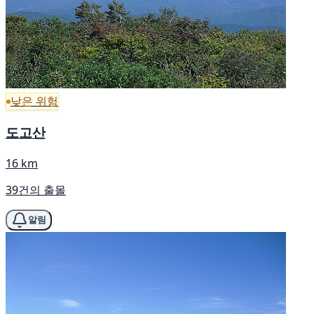
낮은 위험
도고산
16 km
39건의 출몰
알림