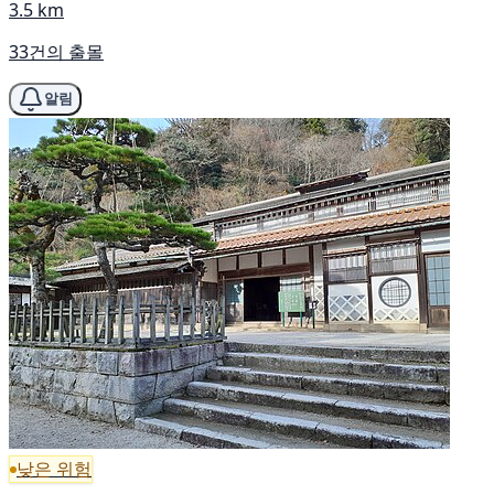
3.5 km
33건의 출몰
알림
낮은 위험