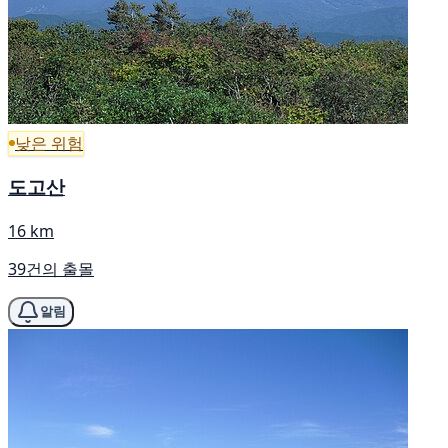
낮은 위험
도고산
16 km
39건의 출몰
알림