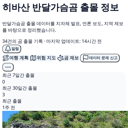
히바산
반달가슴곰
출몰 정보
반달가슴곰 출몰 데이터를 지자체 발표, 언론 보도, 지역 제보
를 바탕으로 정리했습니다.
34건의 곰 출몰 기록
·
마지막 업데이트: 14시간 전
알림
여행 계획
위험 지도
곰 제보
데이터 문제 신고
최근 7일간 출몰
0
최근 30일간 출몰
3
최근 출몰
1주 전