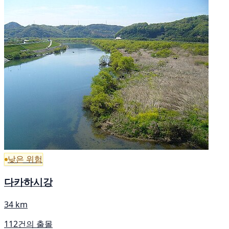
낮은 위험
다카하시강
34 km
112건의 출몰