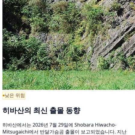
낮은 위험
히바산의 최신 출몰 동향
히바산에서는 2026년 7월 29일에 Shobara Hiwacho-
Mitsugaichi에서 반달가슴곰 출몰이 보고되었습니다. 지난