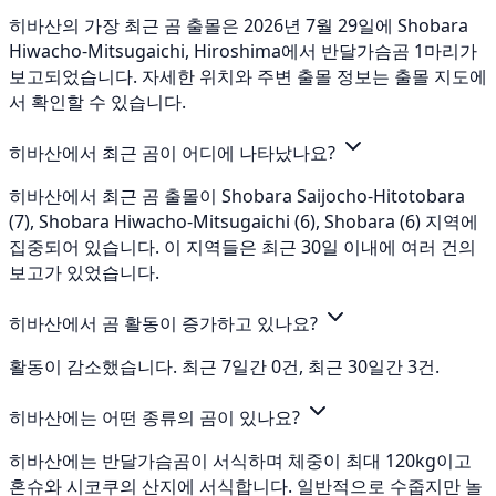
히바산의 가장 최근 곰 출몰은 2026년 7월 29일에 Shobara
Hiwacho-Mitsugaichi, Hiroshima에서 반달가슴곰 1마리가
보고되었습니다. 자세한 위치와 주변 출몰 정보는 출몰 지도에
서 확인할 수 있습니다.
히바산에서 최근 곰이 어디에 나타났나요?
히바산에서 최근 곰 출몰이 Shobara Saijocho-Hitotobara
(7), Shobara Hiwacho-Mitsugaichi (6), Shobara (6) 지역에
집중되어 있습니다. 이 지역들은 최근 30일 이내에 여러 건의
보고가 있었습니다.
히바산에서 곰 활동이 증가하고 있나요?
활동이 감소했습니다. 최근 7일간 0건, 최근 30일간 3건.
히바산에는 어떤 종류의 곰이 있나요?
히바산에는 반달가슴곰이 서식하며 체중이 최대 120kg이고
혼슈와 시코쿠의 산지에 서식합니다. 일반적으로 수줍지만 놀