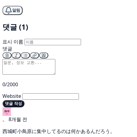
알림
댓글 (1)
표시 이름
댓글
0/2000
Website
댓글 작성
。
8개월 전
西城町小鳥原に集中してるのは何かあるんだろう。