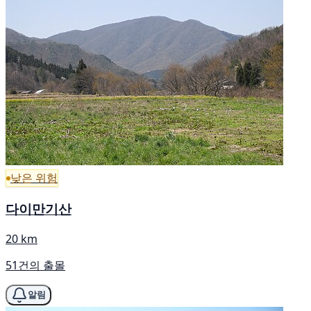
낮은 위험
다이만기산
20 km
51건의 출몰
알림