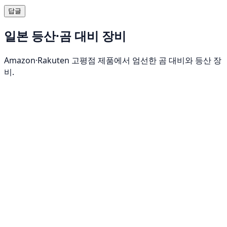
답글
일본 등산·곰 대비 장비
Amazon·Rakuten 고평점 제품에서 엄선한 곰 대비와 등산 장
비.