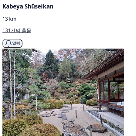
Kabeya Shūseikan
13 km
131건의 출몰
알림