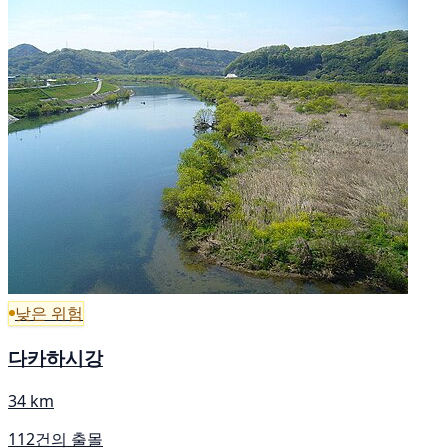
낮은 위험
다카하시강
34 km
112건의 출몰