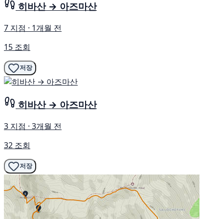
히바산 → 아즈마산
7 지점 · 1개월 전
15 조회
저장
히바산 → 아즈마산
3 지점 · 3개월 전
32 조회
저장