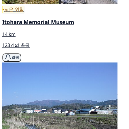
낮은 위험
Itohara Memorial Museum
14 km
123건의 출몰
알림