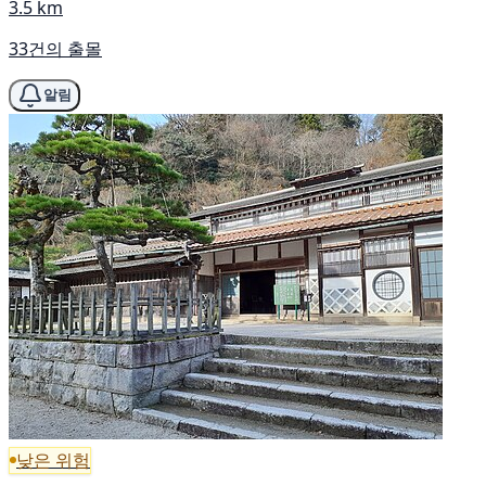
3.5 km
33건의 출몰
알림
낮은 위험