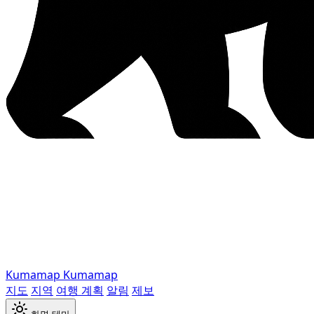
Kumamap
Kumamap
지도
지역
여행 계획
알림
제보