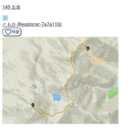
149 조회
ともか
@explorer-7a7a110c
저장