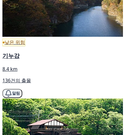
낮은 위험
기누강
8.4 km
136건의 출몰
알림