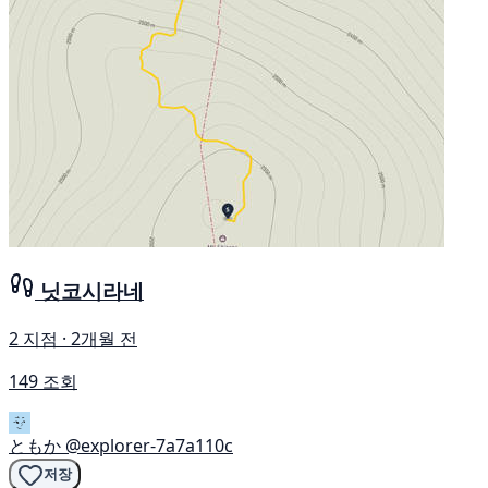
닛코시라네
2 지점 · 2개월 전
149 조회
ともか
@explorer-7a7a110c
저장