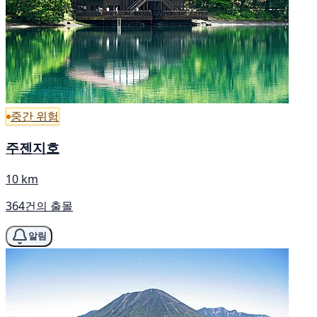
중간 위험
주젠지호
10 km
364건의 출몰
알림