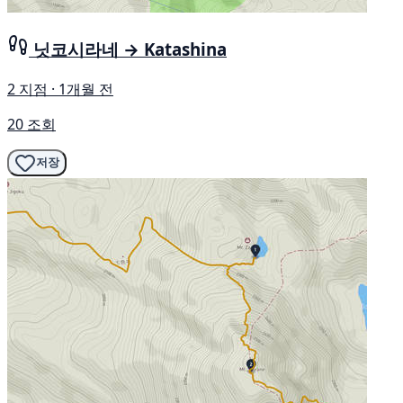
닛코시라네 → Katashina
2 지점 · 1개월 전
20 조회
저장