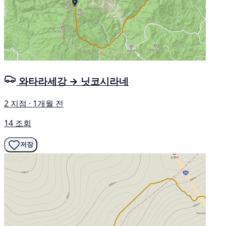
와타라세강 → 닛코시라네
2 지점 · 1개월 전
14 조회
저장