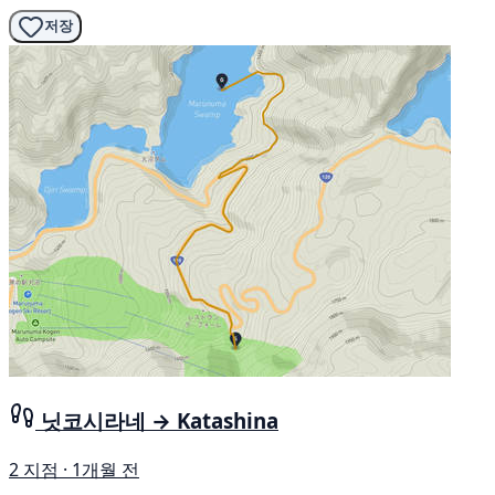
저장
닛코시라네 → Katashina
2 지점 · 1개월 전