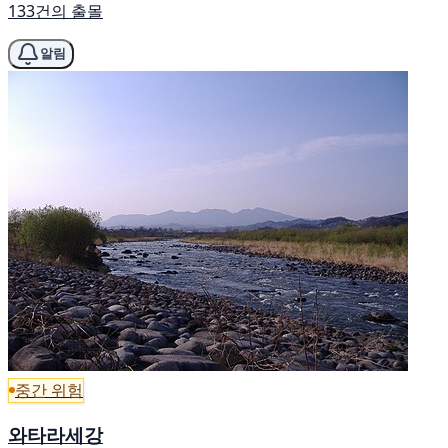
133건의 출몰
알림
중간 위험
와타라세강