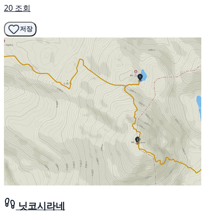
20 조회
저장
닛코시라네