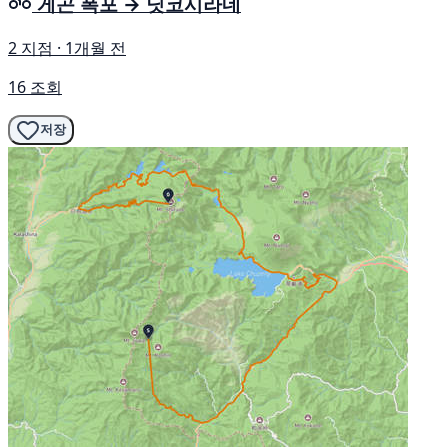
게곤 폭포 → 닛코시라네
2 지점 · 1개월 전
16 조회
저장