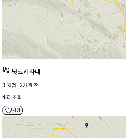
닛코시라네
3 지점 · 2개월 전
433 조회
저장