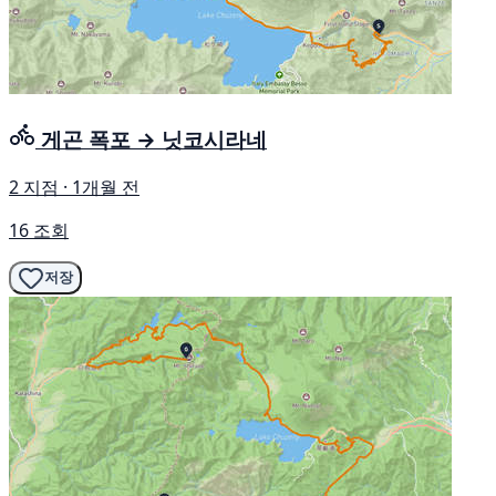
게곤 폭포 → 닛코시라네
2 지점 · 1개월 전
16 조회
저장