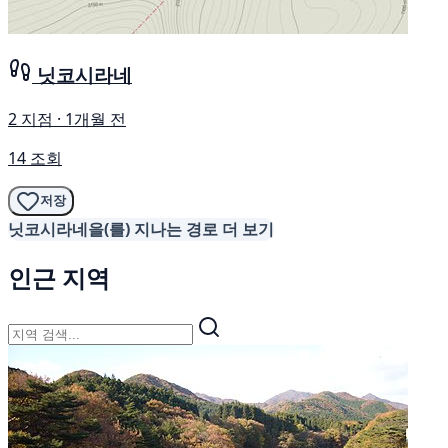
닛코시라네
2 지점 · 1개월 전
14 조회
저장
닛코시라네을(를) 지나는 경로 더 보기
인근 지역