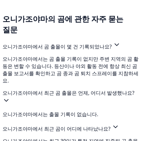
오니가조야마의 곰에 관한 자주 묻는
질문
오니가조야마에서 곰 출몰이 몇 건 기록되었나요?
오니가조야마에서는 곰 출몰 기록이 없지만 주변 지역의 곰 활
동은 변할 수 있습니다. 등산이나 야외 활동 전에 항상 최신 곰
출몰 보고서를 확인하고 곰 종과 곰 퇴치 스프레이를 지참하세
요.
오니가조야마에서 최근 곰 출몰은 언제, 어디서 발생했나요?
오니가조야마에서는 출몰 기록이 없습니다.
오니가조야마에서 최근 곰이 어디에 나타났나요?