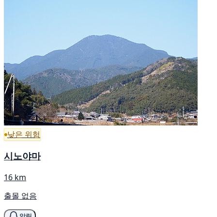
낮은 위험
시노야마
16 km
출몰 없음
알림