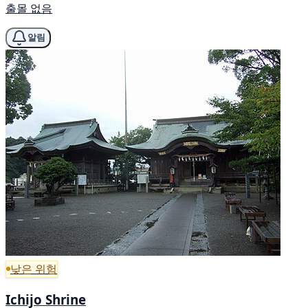
출몰 없음
알림
낮은 위험
Ichijo Shrine