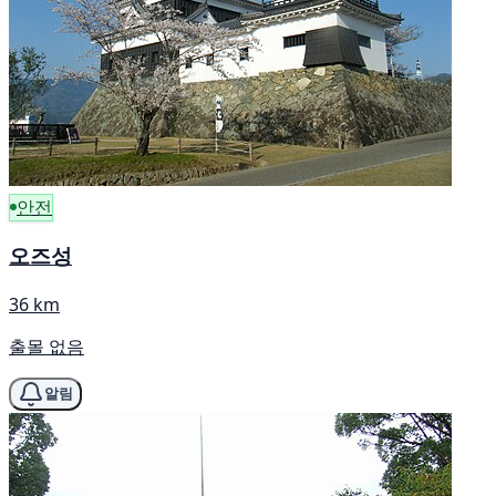
안전
오즈성
36 km
출몰 없음
알림