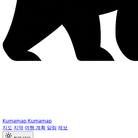
Kumamap
Kumamap
지도
지역
여행 계획
알림
제보