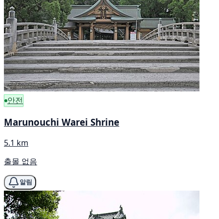
안전
Marunouchi Warei Shrine
5.1 km
출몰 없음
알림