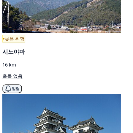
낮은 위험
시노야마
16 km
출몰 없음
알림