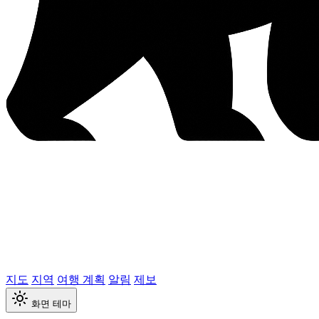
지도
지역
여행 계획
알림
제보
화면 테마