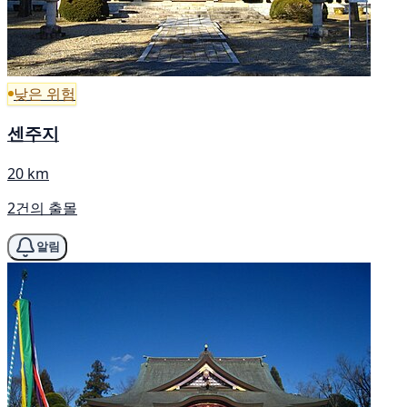
낮은 위험
센주지
20 km
2건의 출몰
알림