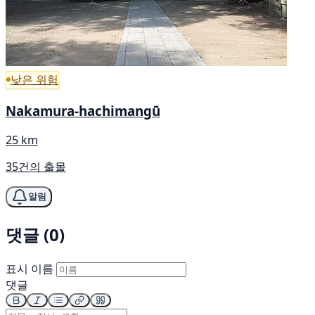
낮은 위험
Nakamura-hachimangū
25 km
35건의 출몰
알림
댓글 (0)
표시 이름
댓글