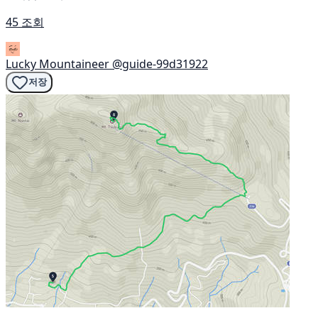
45 조회
Lucky Mountaineer
@guide-99d31922
저장