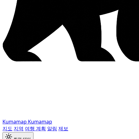
Kumamap
Kumamap
지도
지역
여행 계획
알림
제보