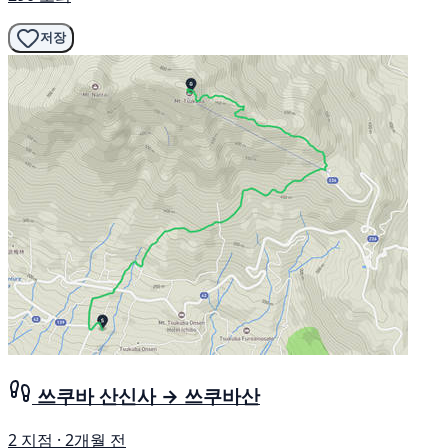
저장
쓰쿠바 산신사 → 쓰쿠바산
2 지점 · 2개월 전