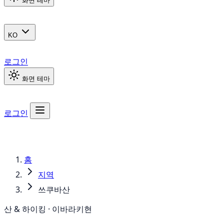
화면 테마
KO
로그인
화면 테마
로그인
홈
지역
쓰쿠바산
산 & 하이킹 · 이바라키현