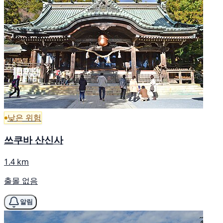
낮은 위험
쓰쿠바 산신사
1.4 km
출몰 없음
알림