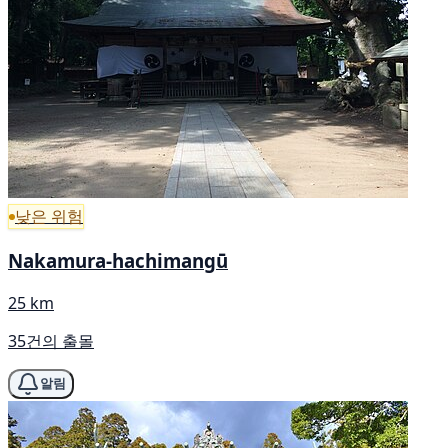
낮은 위험
Nakamura-hachimangū
25 km
35건의 출몰
알림