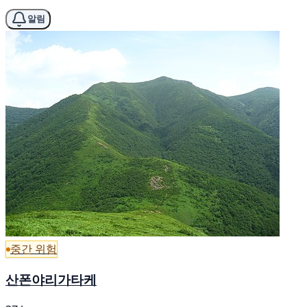
알림
중간 위험
산폰야리가타케