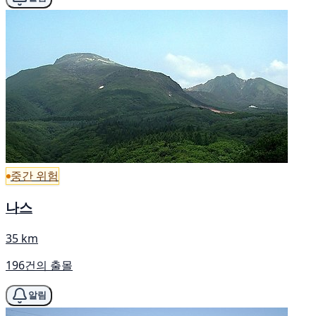
중간 위험
나스
35 km
196건의 출몰
알림