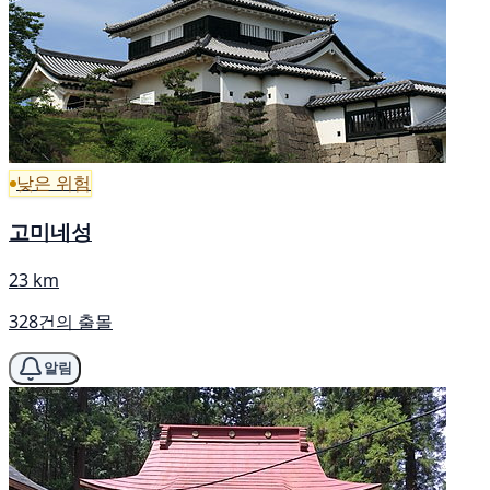
낮은 위험
고미네성
23 km
328건의 출몰
알림