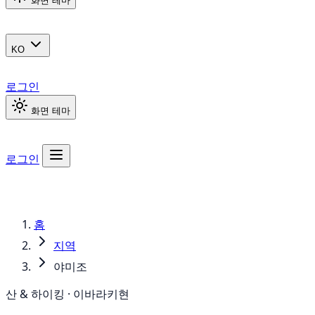
화면 테마
KO
로그인
화면 테마
로그인
홈
지역
야미조
산 & 하이킹 · 이바라키현