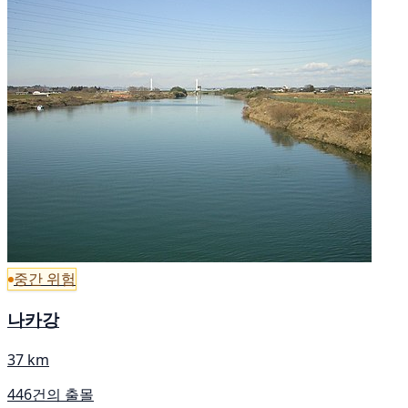
중간 위험
나카강
37 km
446건의 출몰