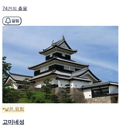
74건의 출몰
알림
낮은 위험
고미네성