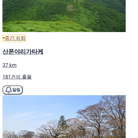
중간 위험
산폰야리가타케
37 km
181건의 출몰
알림