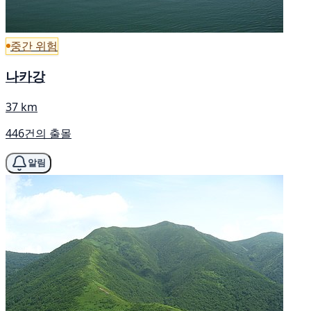
중간 위험
나카강
37 km
446건의 출몰
알림