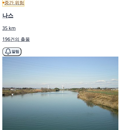
중간 위험
나스
35 km
196건의 출몰
알림