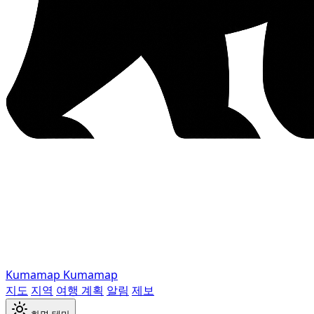
Kumamap
Kumamap
지도
지역
여행 계획
알림
제보