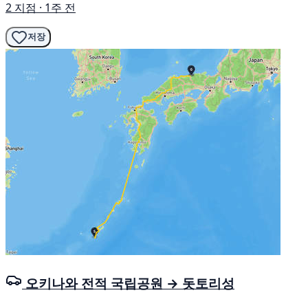
2 지점 · 1주 전
저장
오키나와 전적 국립공원 → 돗토리성