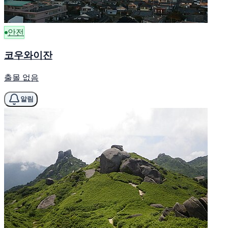
안전
코우와이잔
출몰 없음
알림