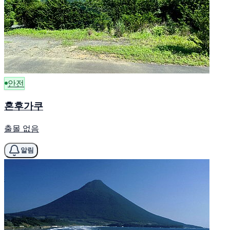
안전
혼후가쿠
출몰 없음
알림