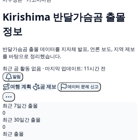
Kirishima
반달가슴곰
출몰
정보
반달가슴곰 출몰 데이터를 지자체 발표, 언론 보도, 지역 제보
를 바탕으로 정리했습니다.
최근 곰 활동 없음
·
마지막 업데이트: 11시간 전
알림
여행 계획
곰 제보
데이터 문제 신고
최근 7일간 출몰
0
최근 30일간 출몰
0
최근 출몰