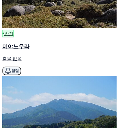
안전
미야노우라
출몰 없음
알림