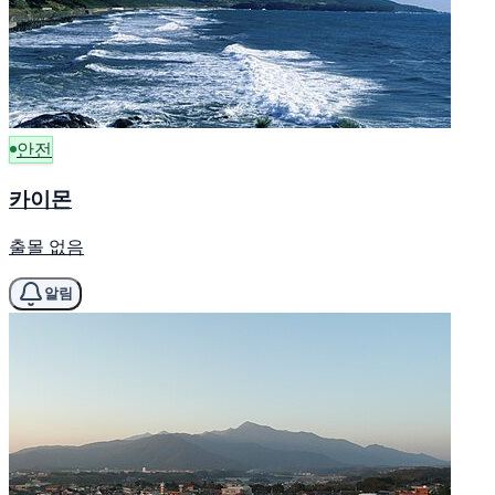
안전
카이몬
출몰 없음
알림