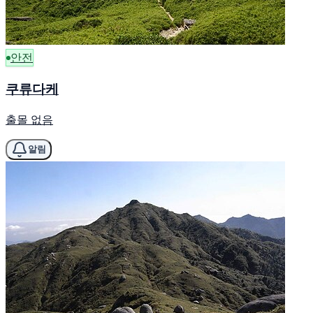
안전
쿠류다케
출몰 없음
알림