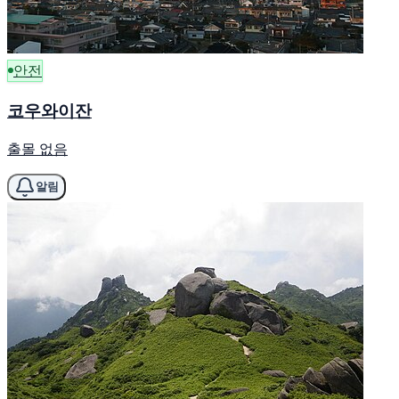
안전
코우와이잔
출몰 없음
알림