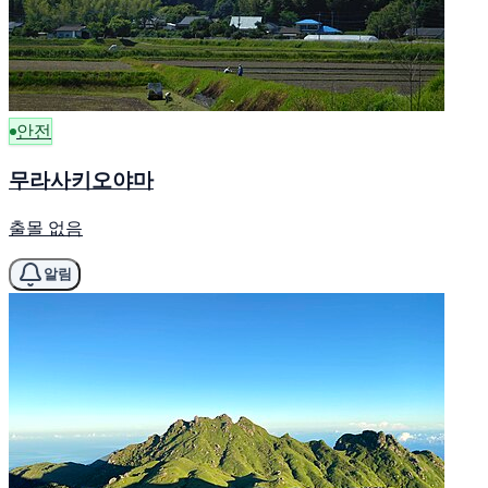
안전
무라사키오야마
출몰 없음
알림