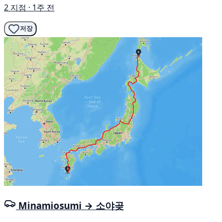
2 지점 · 1주 전
저장
Minamiosumi → 소야곶