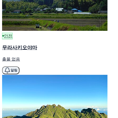
안전
무라사키오야마
출몰 없음
알림