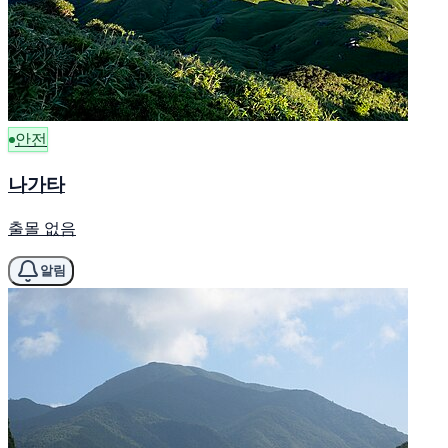
안전
나가타
출몰 없음
알림