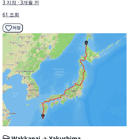
3 지점 · 3개월 전
61 조회
저장
Wakkanai → Yakushima