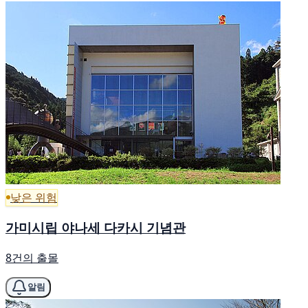
낮은 위험
가미시립 야나세 다카시 기념관
8건의 출몰
알림