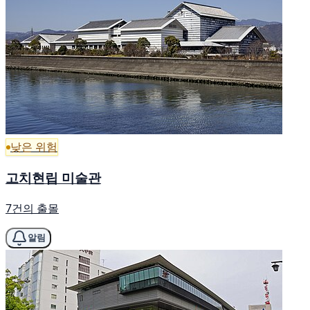
낮은 위험
고치현립 미술관
7건의 출몰
알림