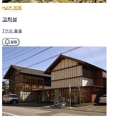
낮은 위험
고치성
7건의 출몰
알림