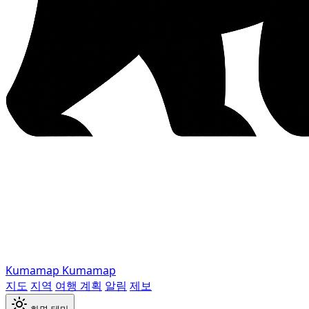
Kumamap
Kumamap
지도
지역
여행 계획
알림
제보