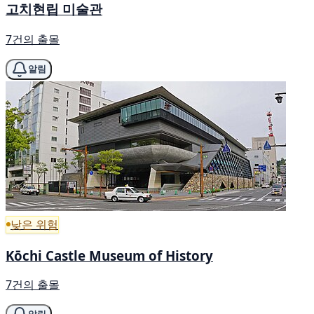
고치현립 미술관
7건의 출몰
알림
낮은 위험
Kōchi Castle Museum of History
7건의 출몰