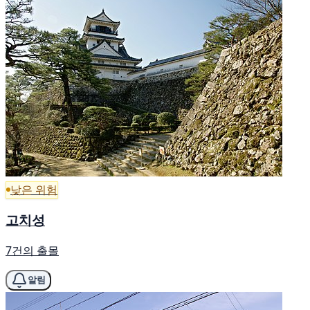
낮은 위험
고치성
7건의 출몰
알림