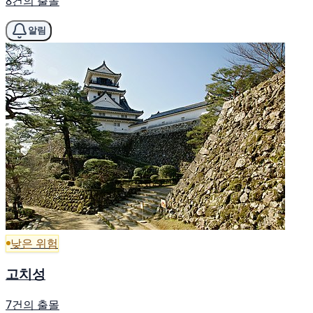
8건의 출몰
알림
낮은 위험
고치성
7건의 출몰