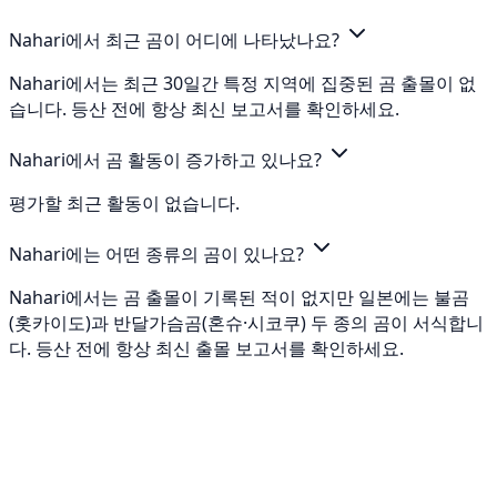
Nahari에서 최근 곰이 어디에 나타났나요?
Nahari에서는 최근 30일간 특정 지역에 집중된 곰 출몰이 없
습니다. 등산 전에 항상 최신 보고서를 확인하세요.
Nahari에서 곰 활동이 증가하고 있나요?
평가할 최근 활동이 없습니다.
Nahari에는 어떤 종류의 곰이 있나요?
Nahari에서는 곰 출몰이 기록된 적이 없지만 일본에는 불곰
(홋카이도)과 반달가슴곰(혼슈·시코쿠) 두 종의 곰이 서식합니
다. 등산 전에 항상 최신 출몰 보고서를 확인하세요.