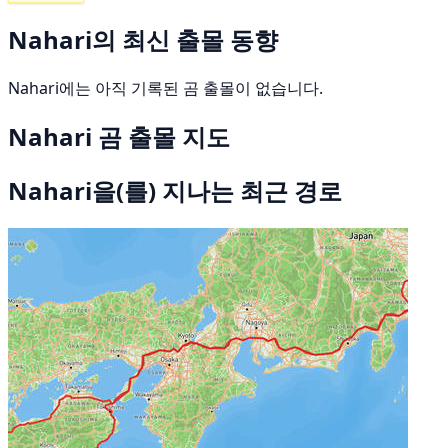
Nahari의 최신 출몰 동향
Nahari에는 아직 기록된 곰 출몰이 없습니다.
Nahari 곰 출몰 지도
Nahari을(를) 지나는 최근 경로