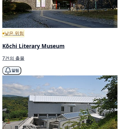
낮은 위험
Kōchi Literary Museum
7건의 출몰
알림