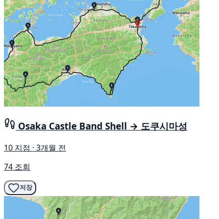
Osaka Castle Band Shell → 도쿠시마성
10 지점 · 3개월 전
74 조회
저장