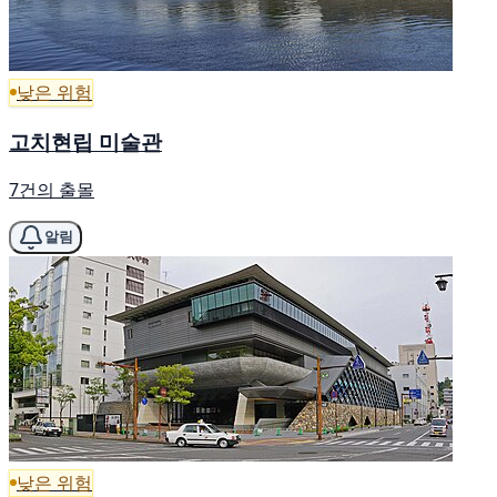
낮은 위험
고치현립 미술관
7건의 출몰
알림
낮은 위험