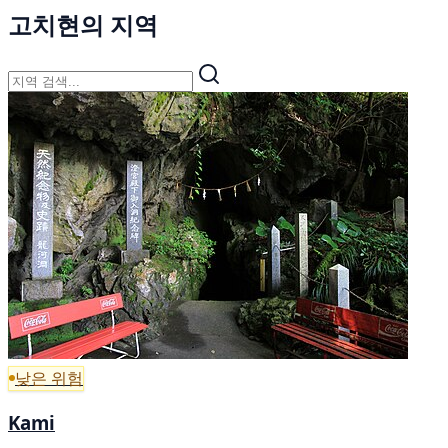
고치현의 지역
낮은 위험
Kami