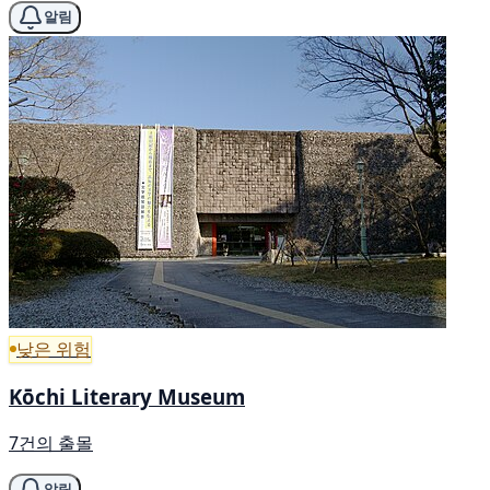
알림
낮은 위험
Kōchi Literary Museum
7건의 출몰
알림