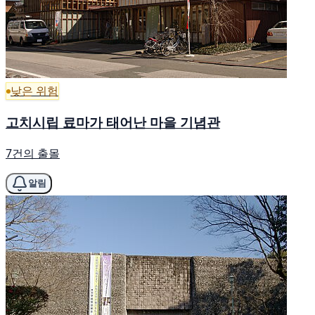
낮은 위험
고치시립 료마가 태어난 마을 기념관
7건의 출몰
알림