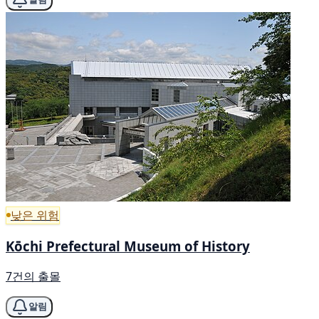
낮은 위험
Kōchi Prefectural Museum of History
7건의 출몰
알림