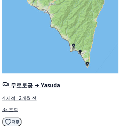
무로토곶 → Yasuda
4 지점 · 2개월 전
33 조회
저장