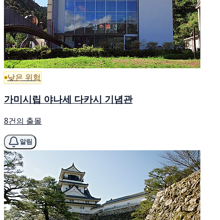
낮은 위험
가미시립 야나세 다카시 기념관
8건의 출몰
알림