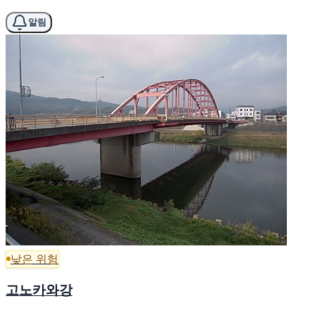
알림
낮은 위험
고노카와강