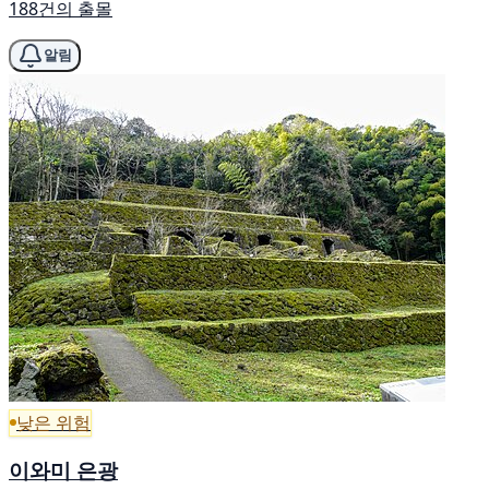
188건의 출몰
알림
낮은 위험
이와미 은광