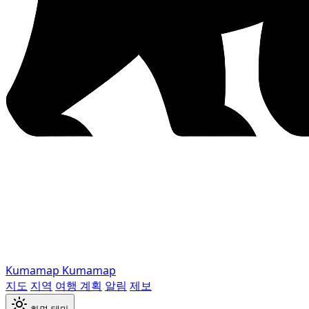
Kumamap
Kumamap
지도
지역
여행 계획
알림
제보