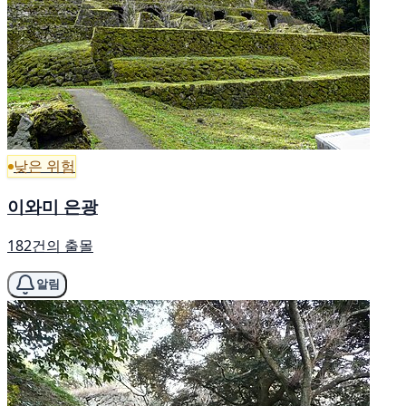
낮은 위험
이와미 은광
182건의 출몰
알림