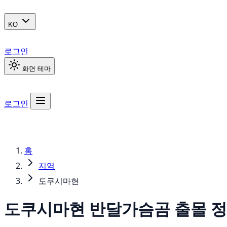
KO
로그인
화면 테마
로그인
홈
지역
도쿠시마현
도쿠시마현
반달가슴곰
출몰 