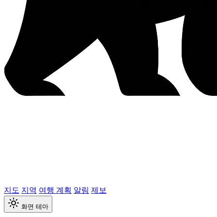
지도
지역
여행 계획
알림
제보
화면 테마