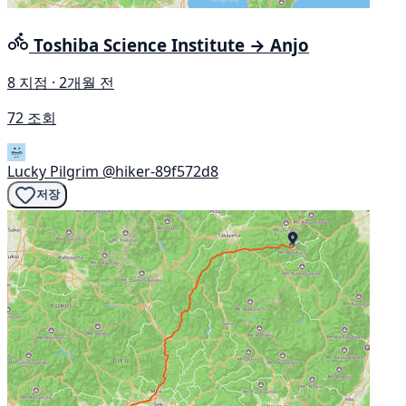
Toshiba Science Institute → Anjo
8 지점 · 2개월 전
72 조회
Lucky Pilgrim
@hiker-89f572d8
저장