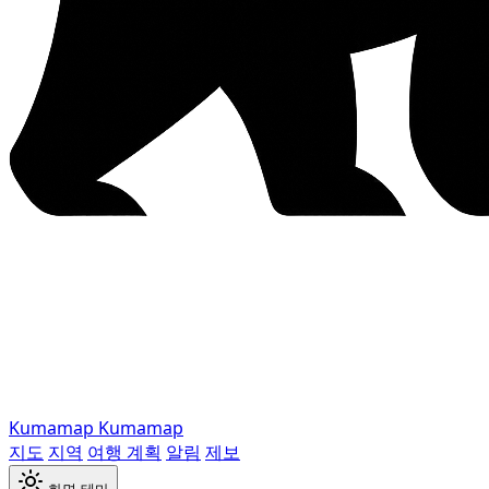
Kumamap
Kumamap
지도
지역
여행 계획
알림
제보