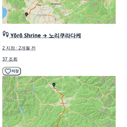
Yōrō Shrine → 노리쿠라다케
2 지점 · 2개월 전
37 조회
저장