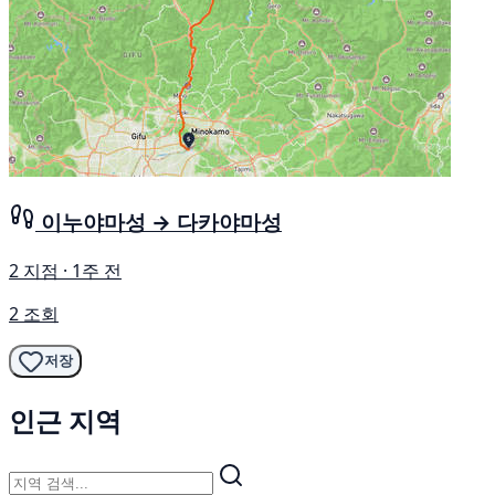
이누야마성 → 다카야마성
2 지점 · 1주 전
2 조회
저장
인근 지역