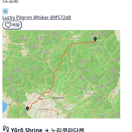
Lucky Pilgrim
@hiker-89f572d8
저장
Yōrō Shrine → 노리쿠라다케