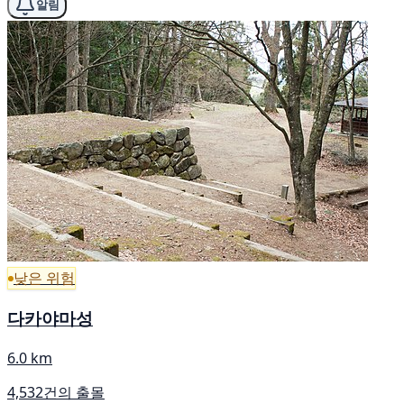
알림
낮은 위험
다카야마성
6.0 km
4,532건의 출몰