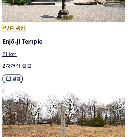
낮은 위험
Enjō-ji Temple
21 km
278건의 출몰
알림