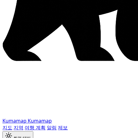
Kumamap
Kumamap
지도
지역
여행 계획
알림
제보