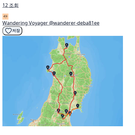
12 조회
Wandering Voyager
@wanderer-deba81ee
저장