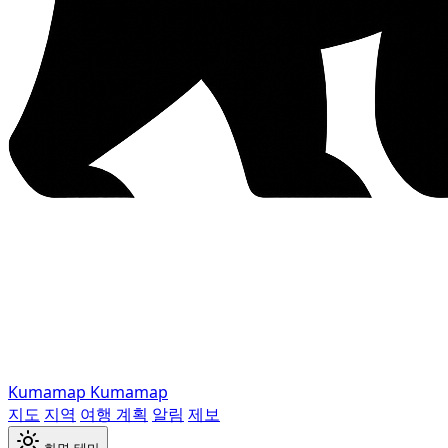
Kumamap
Kumamap
지도
지역
여행 계획
알림
제보