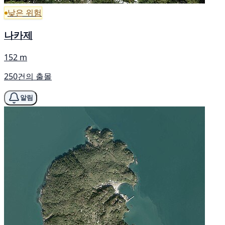
낮은 위험
나카제
152 m
250건의 출몰
알림