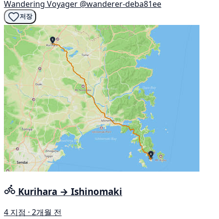
Wandering Voyager
@wanderer-deba81ee
저장
Kurihara → Ishinomaki
4 지점 · 2개월 전