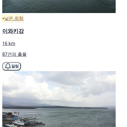
낮은 위험
이와키강
16 km
87건의 출몰
알림