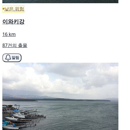
낮은 위험
이와키강
16 km
87건의 출몰
알림