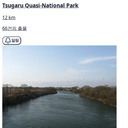
Tsugaru Quasi-National Park
12 km
66건의 출몰
알림