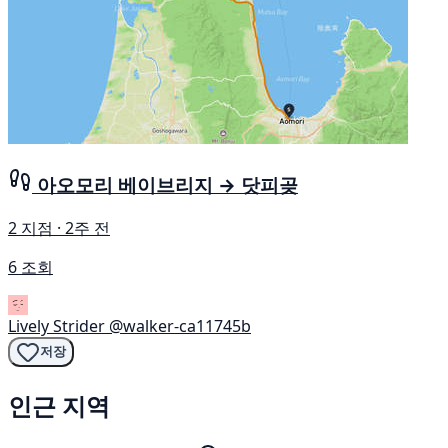
아오모리 베이브리지 → 닷피곶
2 지점 · 2주 전
6 조회
Lively Strider
@walker-ca11745b
저장
인근 지역