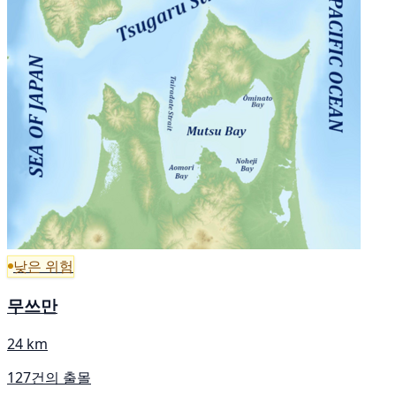
낮은 위험
무쓰만
24 km
127건의 출몰