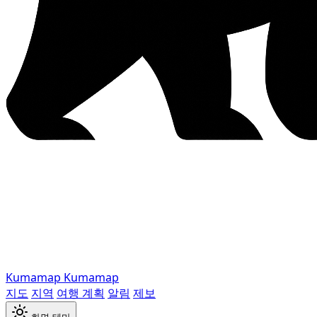
Kumamap
Kumamap
지도
지역
여행 계획
알림
제보