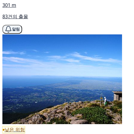
301 m
83건의 출몰
알림
낮은 위험