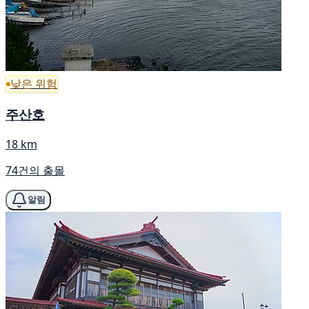
낮은 위험
주산호
18 km
74건의 출몰
알림