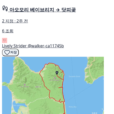
아오모리 베이브리지 → 닷피곶
2 지점 · 2주 전
6 조회
Lively Strider
@walker-ca11745b
저장