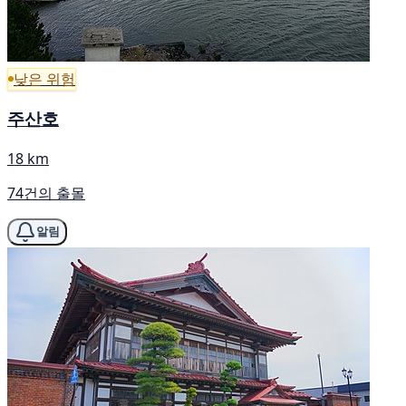
낮은 위험
주산호
18 km
74건의 출몰
알림