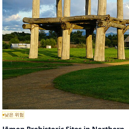
낮은 위험
Jōmon Prehistoric Sites in Northern