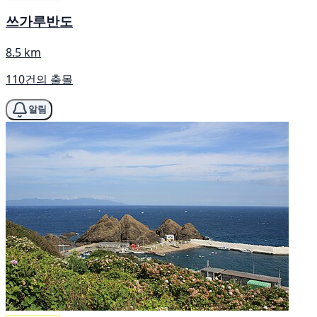
쓰가루반도
8.5 km
110건의 출몰
알림