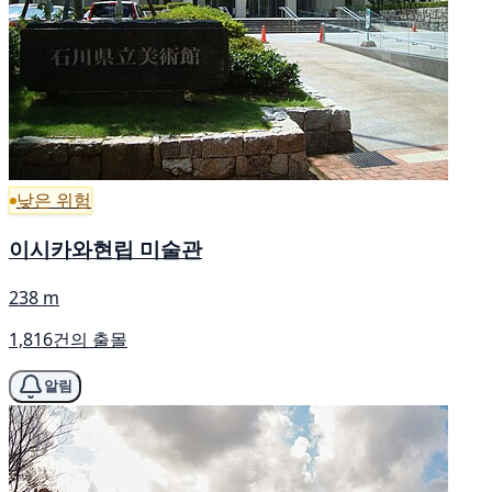
낮은 위험
이시카와현립 미술관
238 m
1,816건의 출몰
알림