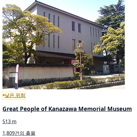
낮은 위험
Great People of Kanazawa Memorial Museum
513 m
1,809건의 출몰