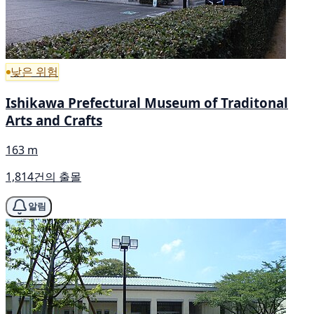
낮은 위험
Ishikawa Prefectural Museum of Traditonal
Arts and Crafts
163 m
1,814건의 출몰
알림