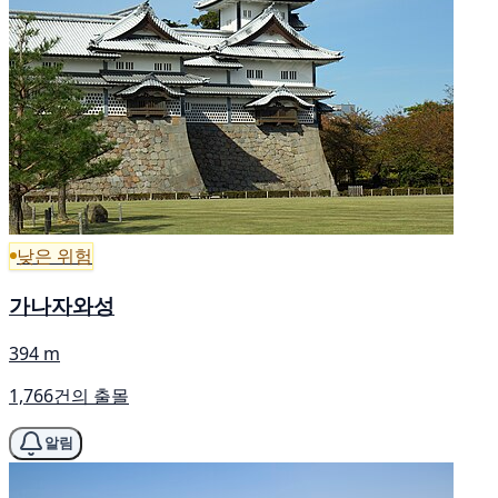
낮은 위험
가나자와성
394 m
1,766건의 출몰
알림