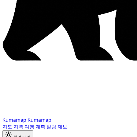
Kumamap
Kumamap
지도
지역
여행 계획
알림
제보