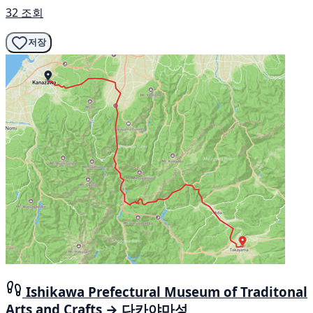
32 조회
저장
Ishikawa Prefectural Museum of Traditonal
Arts and Crafts → 다카야마성