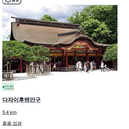
안전
다자이후텐만구
9.4 km
출몰 없음