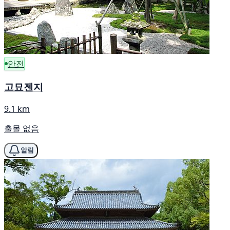
안전
고묘젠지
9.1 km
출몰 없음
알림