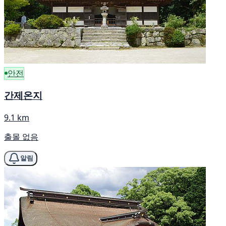
안전
간제온지
9.1 km
출몰 없음
알림