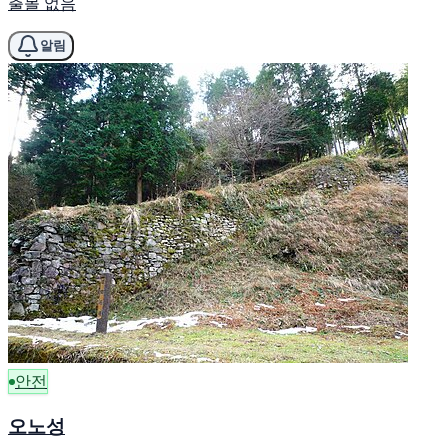
출몰 없음
알림
안전
오노성