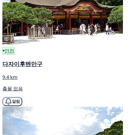
안전
다자이후텐만구
9.4 km
출몰 없음
알림