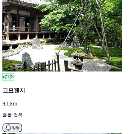
안전
고묘젠지
9.1 km
출몰 없음
알림