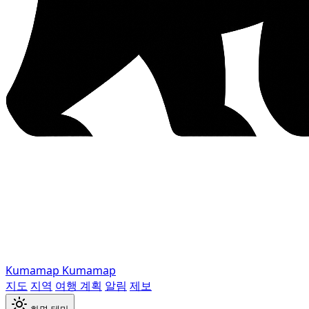
Kumamap
Kumamap
지도
지역
여행 계획
알림
제보