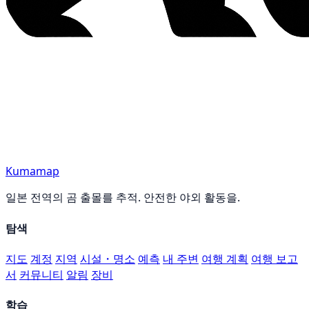
Kumamap
일본 전역의 곰 출몰를 추적. 안전한 야외 활동을.
탐색
지도
계정
지역
시설・명소
예측
내 주변
여행 계획
여행 보고
서
커뮤니티
알림
장비
학습