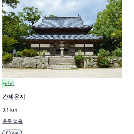
안전
간제온지
9.1 km
출몰 없음
알림