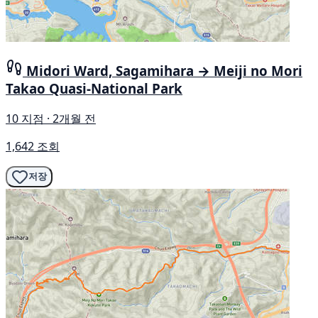
Midori Ward, Sagamihara → Meiji no Mori
Takao Quasi-National Park
10 지점 · 2개월 전
1,642 조회
저장