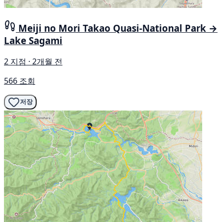
Meiji no Mori Takao Quasi-National Park →
Lake Sagami
2 지점 · 2개월 전
566 조회
저장