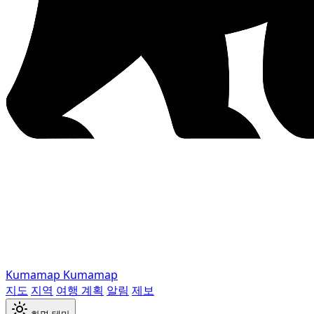
Kumamap
Kumamap
지도
지역
여행 계획
알림
제보