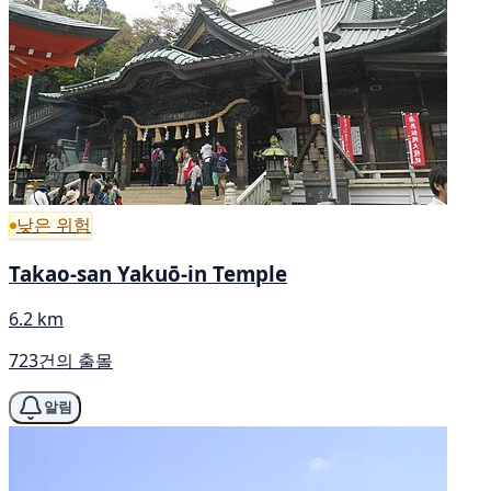
낮은 위험
Takao-san Yakuō-in Temple
6.2 km
723건의 출몰
알림