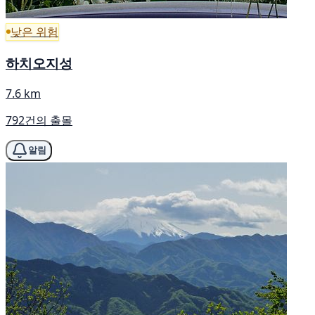
낮은 위험
하치오지성
7.6 km
792건의 출몰
알림