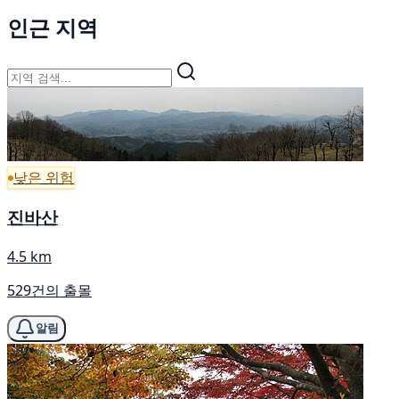
인근 지역
낮은 위험
진바산
4.5 km
529건의 출몰
알림