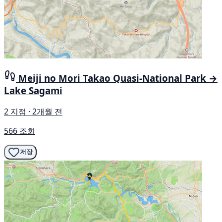
Meiji no Mori Takao Quasi-National Park →
Lake Sagami
2 지점 · 2개월 전
566 조회
저장