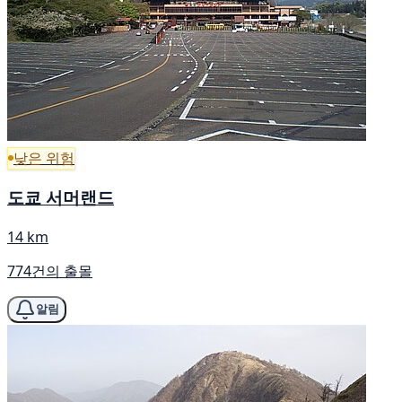
낮은 위험
도쿄 서머랜드
14 km
774건의 출몰
알림