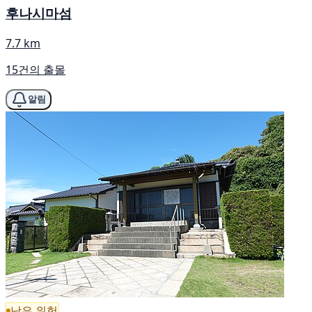
후나시마섬
7.7 km
15건의 출몰
알림
낮은 위험