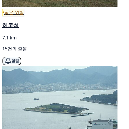
낮은 위험
히코섬
7.1 km
15건의 출몰
알림