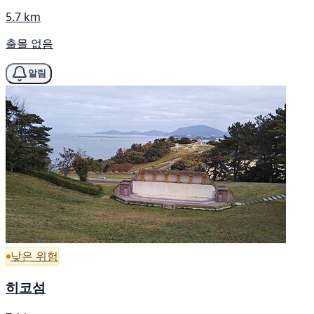
5.7 km
출몰 없음
알림
낮은 위험
히코섬