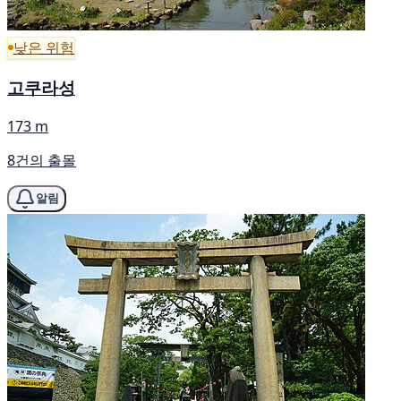
낮은 위험
고쿠라성
173 m
8건의 출몰
알림