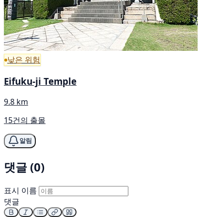
낮은 위험
Eifuku-ji Temple
9.8 km
15건의 출몰
알림
댓글 (0)
표시 이름
댓글