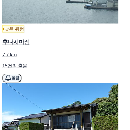
낮은 위험
후나시마섬
7.7 km
15건의 출몰
알림