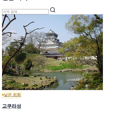
낮은 위험
고쿠라성