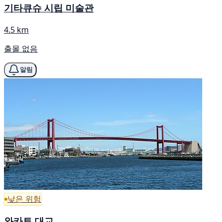
기타큐슈 시립 미술관
4.5 km
출몰 없음
알림
낮은 위험
와카토 대교