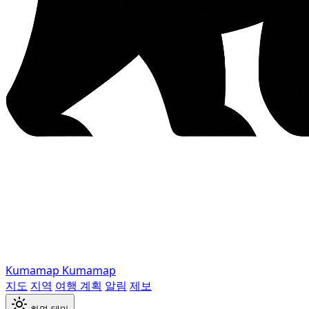
Kumamap
Kumamap
지도
지역
여행 계획
알림
제보