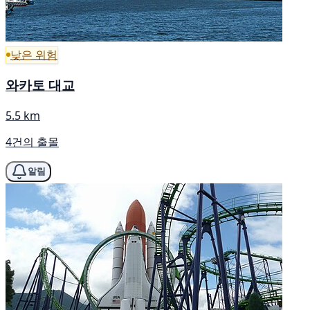
낮은 위험
와카토 대교
5.5 km
4건의 출몰
알림