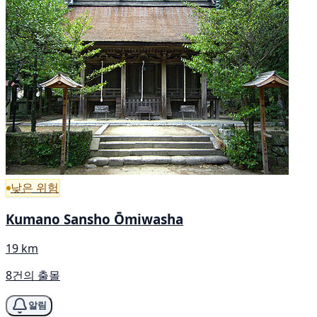
낮은 위험
Kumano Sansho Ōmiwasha
19 km
8건의 출몰
알림