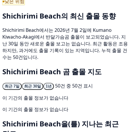
낮은 위험
Shichirimi Beach의 최신 출몰 동향
Shichirimi Beach에서는 2026년 7월 2일에 Kumano
Kiwacho-Akagi에서 반달가슴곰 출몰이 보고되었습니다. 지
난 30일 동안 새로운 출몰 보고는 없습니다. 최근 활동은 조용
하지만, 과거에도 출몰 기록이 있는 지역입니다. 누적 출몰 건
수는 50건입니다.
Shichirimi Beach 곰 출몰 지도
50건 중 50건 표시
최근 7일
최근 30일
1년
이 기간의 출몰 정보가 없습니다
이 기간의 출몰 정보가 없습니다
Shichirimi Beach을(를) 지나는 최근