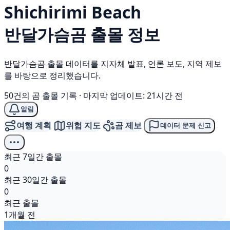
Shichirimi Beach
반달가슴곰
출몰 정보
반달가슴곰 출몰 데이터를 지자체 발표, 언론 보도, 지역 제보
를 바탕으로 정리했습니다.
50건의 곰 출몰 기록
·
마지막 업데이트: 21시간 전
알림
여행 계획
위험 지도
곰 제보
데이터 문제 신고
최근 7일간 출몰
0
최근 30일간 출몰
0
최근 출몰
1개월 전