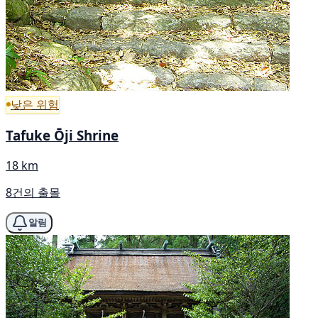
낮은 위험
Tafuke Ōji Shrine
18 km
8건의 출몰
알림