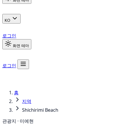
화면 테마
KO
로그인
화면 테마
로그인
홈
지역
Shichirimi Beach
관광지 · 미에현