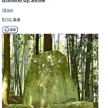
18 km
8건의 출몰
알림