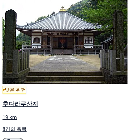
낮은 위험
후다라쿠산지
19 km
8건의 출몰