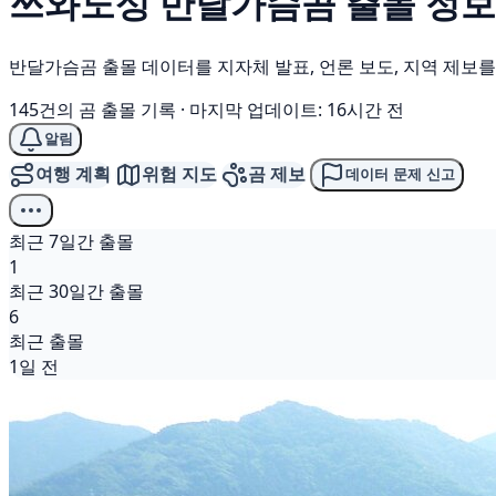
쓰와노성
반달가슴곰
출몰 정보
반달가슴곰 출몰 데이터를 지자체 발표, 언론 보도, 지역 제보
145건의 곰 출몰 기록
·
마지막 업데이트: 16시간 전
알림
여행 계획
위험 지도
곰 제보
데이터 문제 신고
최근 7일간 출몰
1
최근 30일간 출몰
6
최근 출몰
1일 전