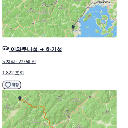
이와쿠니성 → 하기성
5 지점 · 2개월 전
1,822 조회
저장