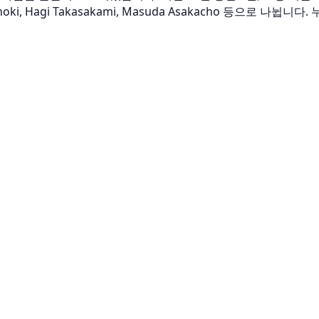
ki, Hagi Takasakami, Masuda Asakacho 등으로 나뉩니