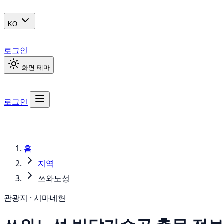
KO
로그인
화면 테마
로그인
홈
지역
쓰와노성
관광지 · 시마네현