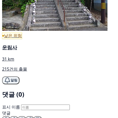
낮은 위험
운림사
31 km
215건의 출몰
알림
댓글 (0)
표시 이름
댓글