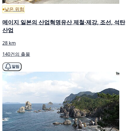
낮은 위험
메이지 일본의 산업혁명유산 제철·제강, 조선, 석탄
산업
28 km
140건의 출몰
알림