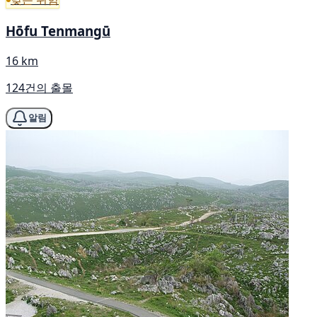
Hōfu Tenmangū
16 km
124건의 출몰
알림