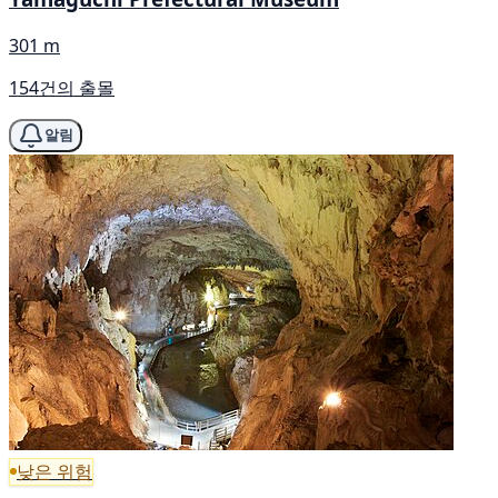
301 m
154건의 출몰
알림
낮은 위험