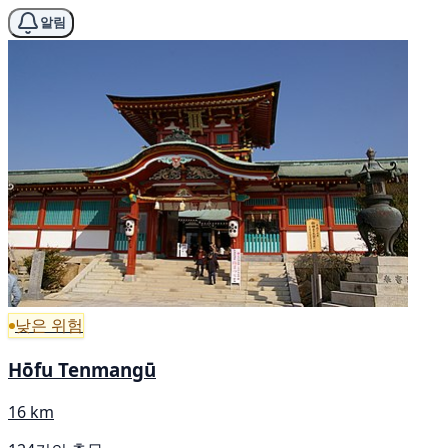
알림
낮은 위험
Hōfu Tenmangū
16 km