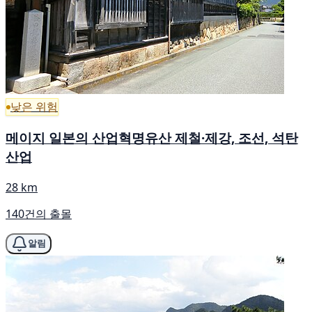
낮은 위험
메이지 일본의 산업혁명유산 제철·제강, 조선, 석탄
산업
28 km
140건의 출몰
알림