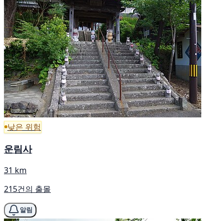
낮은 위험
운림사
31 km
215건의 출몰
알림