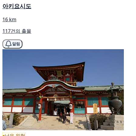
아키요시도
16 km
117건의 출몰
알림
낮은 위험