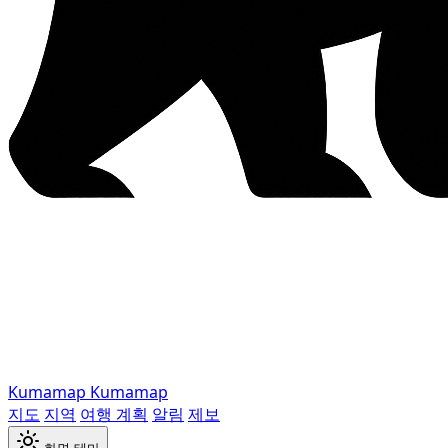
Kumamap
Kumamap
지도
지역
여행 계획
알림
제보