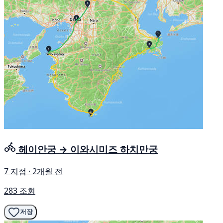
헤이안궁 → 이와시미즈 하치만궁
7 지점 · 2개월 전
283 조회
저장