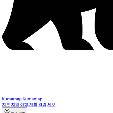
Kumamap
Kumamap
지도
지역
여행 계획
알림
제보