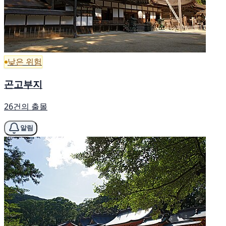
낮은 위험
곤고부지
26건의 출몰
알림