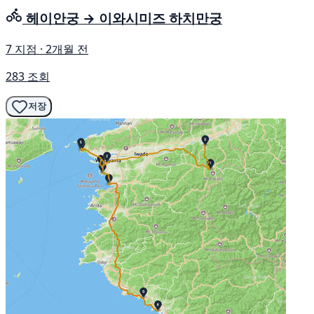
헤이안궁 → 이와시미즈 하치만궁
7 지점 · 2개월 전
283 조회
저장