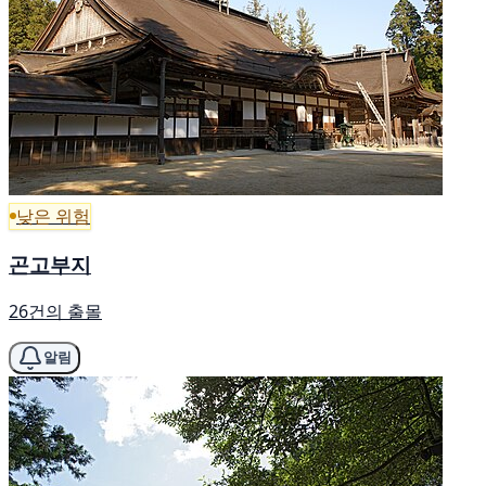
낮은 위험
곤고부지
26건의 출몰
알림