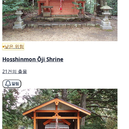
낮은 위험
Hosshinmon Ōji Shrine
21건의 출몰
알림