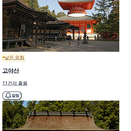
낮은 위험
고야산
11건의 출몰
알림