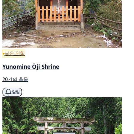
낮은 위험
Yunomine Ōji Shrine
20건의 출몰
알림