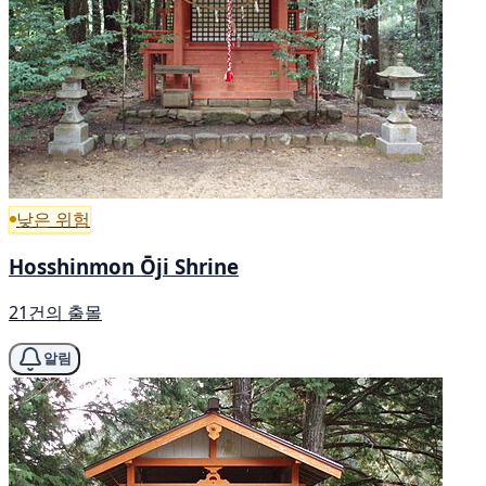
낮은 위험
Hosshinmon Ōji Shrine
21건의 출몰
알림