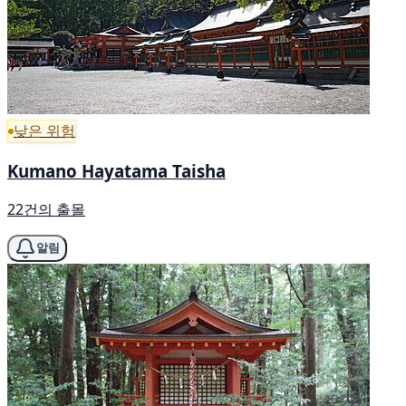
낮은 위험
Kumano Hayatama Taisha
22건의 출몰
알림