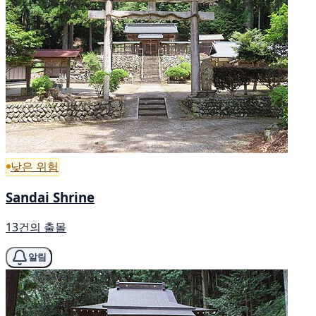
낮은 위험
Sandai Shrine
13건의 출몰
알림