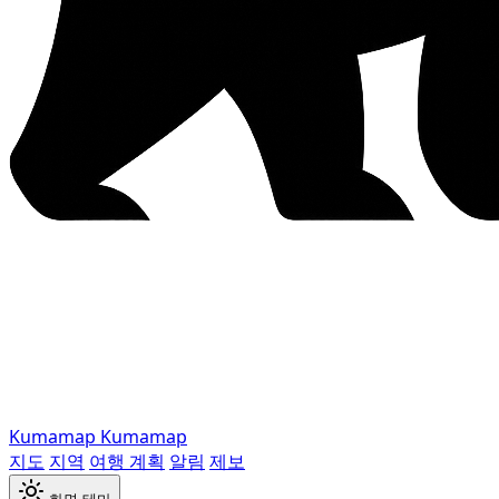
Kumamap
Kumamap
지도
지역
여행 계획
알림
제보