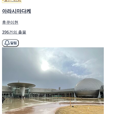
아라시마다케
후쿠이현
396건의 출몰
알림