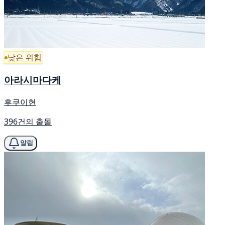
낮은 위험
아라시마다케
후쿠이현
396건의 출몰
알림