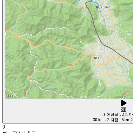
3D
내 여정을 3D로 
30 km
· 2 지점
· 5km
0