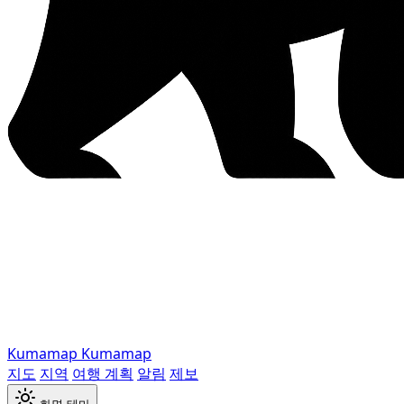
Kumamap
Kumamap
지도
지역
여행 계획
알림
제보