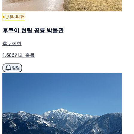
낮은 위험
후쿠이 현립 공룡 박물관
후쿠이현
1,686건의 출몰
알림