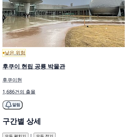
낮은 위험
후쿠이 현립 공룡 박물관
후쿠이현
1,686건의 출몰
알림
구간별 상세
|
모두 펼치기
모두 접기