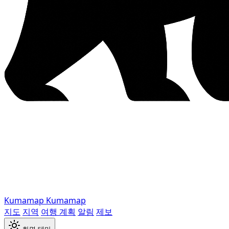
Kumamap
Kumamap
지도
지역
여행 계획
알림
제보