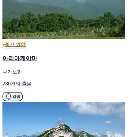
중간 위험
아리아케야마
나가노현
280건의 출몰
알림