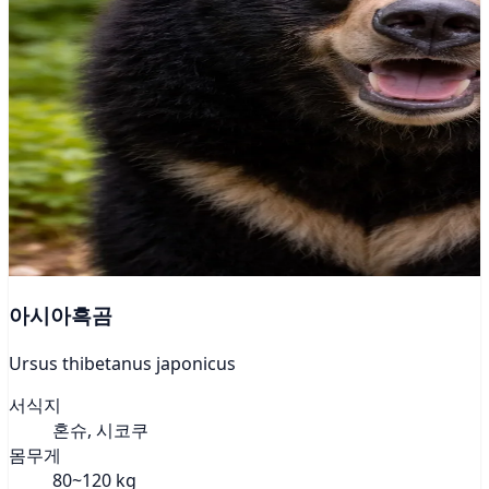
아시아흑곰
Ursus thibetanus japonicus
서식지
혼슈, 시코쿠
몸무게
80~120 kg