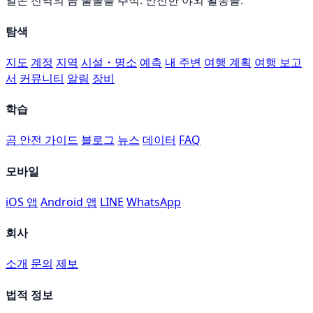
일본 전역의 곰 출몰를 추적. 안전한 야외 활동을.
탐색
지도
계정
지역
시설・명소
예측
내 주변
여행 계획
여행 보고
서
커뮤니티
알림
장비
학습
곰 안전 가이드
블로그
뉴스
데이터
FAQ
모바일
iOS 앱
Android 앱
LINE
WhatsApp
회사
소개
문의
제보
법적 정보