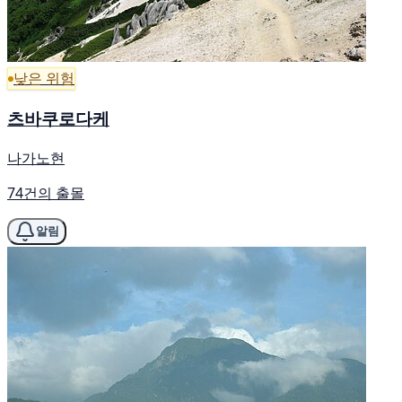
낮은 위험
츠바쿠로다케
나가노현
74건의 출몰
알림