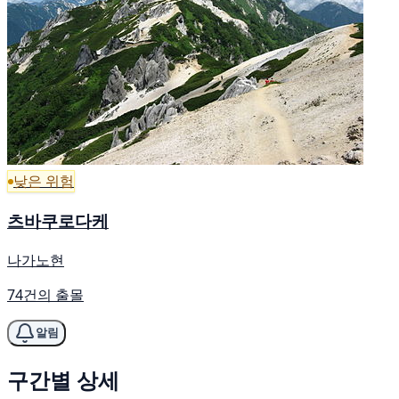
낮은 위험
츠바쿠로다케
나가노현
74건의 출몰
알림
구간별 상세