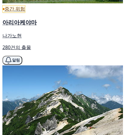
중간 위험
아리아케야마
나가노현
280건의 출몰
알림