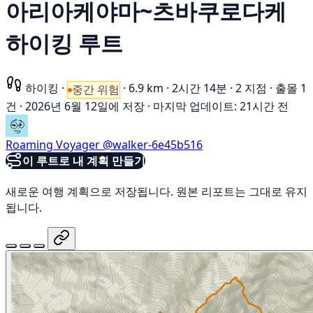
아리아케야마~츠바쿠로다케
하이킹 루트
하이킹
·
·
6.9 km
·
2시간 14분
·
2 지점
·
출몰 1
중간 위험
건
·
2026년 6월 12일에 저장
·
마지막 업데이트: 21시간 전
Roaming Voyager
@walker-6e45b516
이 루트로 내 계획 만들기
새로운 여행 계획으로 저장됩니다. 원본 리포트는 그대로 유지
됩니다.