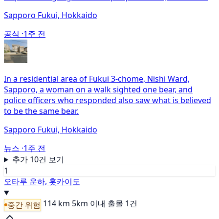
Sapporo Fukui, Hokkaido
공식 ·
1주 전
In a residential area of Fukui 3-chome, Nishi Ward,
Sapporo, a woman on a walk sighted one bear, and
police officers who responded also saw what is believed
to be the same bear.
Sapporo Fukui, Hokkaido
뉴스 ·
1주 전
추가 10건 보기
1
오타루 운하, 홋카이도
114 km
5km 이내 출몰 1건
중간 위험