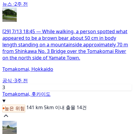
뉴스 ·
2주 전
[29] 7/13 18:45 — While walking, a person spotted what
appeared to be a brown bear about 50 cm in body
length standing on a mountainside approximately 70 m
from Shinkawa No. 3 Bridge over the Tomakomai River
on the north side of Yamate Town.
Tomakomai, Hokkaido
공식 ·
3주 전
3
Tomakomai, 홋카이도
141 km
5km 이내 출몰 14건
높은 위험