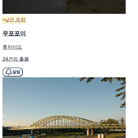
낮은 위험
우포포이
홋카이도
24건의 출몰
알림