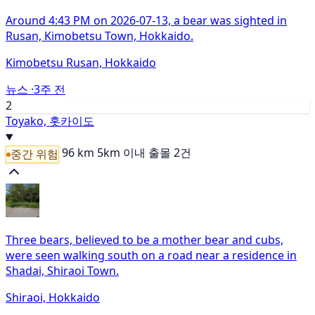
Around 4:43 PM on 2026-07-13, a bear was sighted in
Rusan, Kimobetsu Town, Hokkaido.
Kimobetsu Rusan, Hokkaido
뉴스 ·
3주 전
2
Toyako, 홋카이도
96 km
5km 이내 출몰 2건
중간 위험
Three bears, believed to be a mother bear and cubs,
were seen walking south on a road near a residence in
Shadai, Shiraoi Town.
Shiraoi, Hokkaido