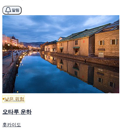
알림
낮은 위험
오타루 운하
홋카이도