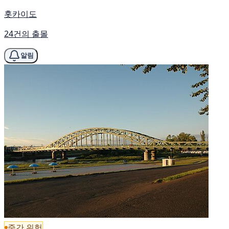
홋카이도
24건의 출몰
알림
중간 위험