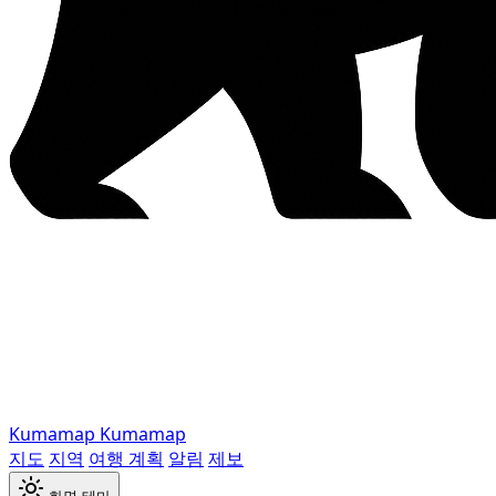
Kumamap
Kumamap
지도
지역
여행 계획
알림
제보