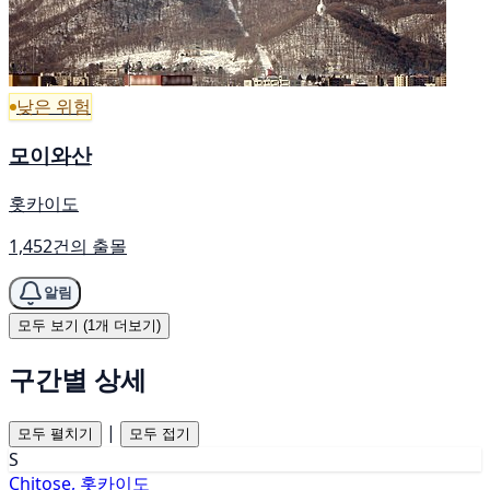
낮은 위험
모이와산
홋카이도
1,452건의 출몰
알림
모두 보기 (1개 더보기)
구간별 상세
|
모두 펼치기
모두 접기
S
Chitose, 홋카이도