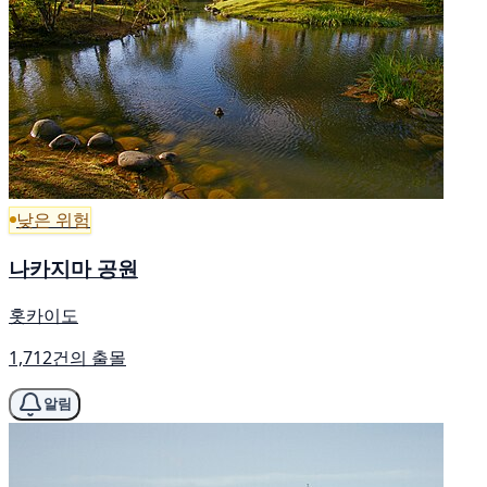
낮은 위험
나카지마 공원
홋카이도
1,712건의 출몰
알림