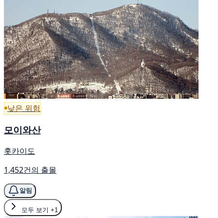
낮은 위험
모이와산
홋카이도
1,452건의 출몰
알림
모두 보기
+1