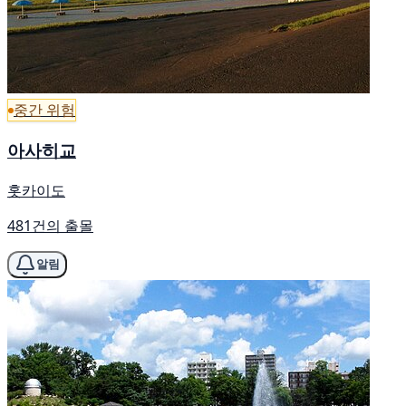
중간 위험
아사히교
홋카이도
481건의 출몰
알림