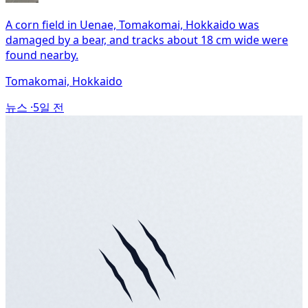
A corn field in Uenae, Tomakomai, Hokkaido was
damaged by a bear, and tracks about 18 cm wide were
found nearby.
Tomakomai, Hokkaido
뉴스 ·
5일 전