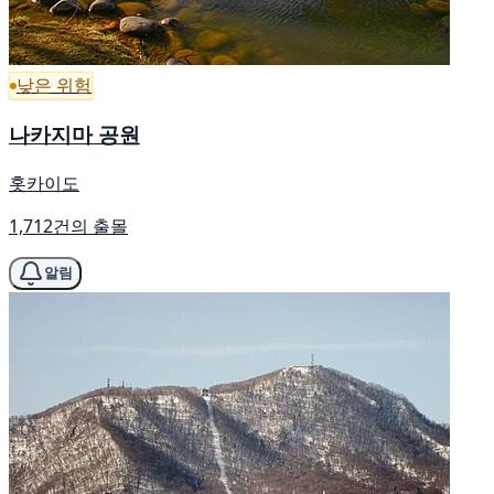
낮은 위험
나카지마 공원
홋카이도
1,712건의 출몰
알림