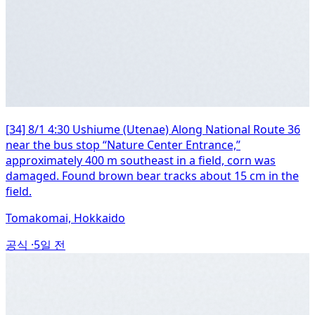
[34] 8/1 4:30 Ushiume (Utenae) Along National Route 36
near the bus stop “Nature Center Entrance,”
approximately 400 m southeast in a field, corn was
damaged. Found brown bear tracks about 15 cm in the
field.
Tomakomai, Hokkaido
공식 ·
5일 전