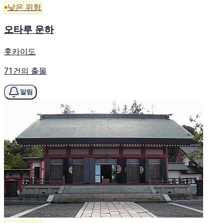
낮은 위험
오타루 운하
홋카이도
71건의 출몰
알림