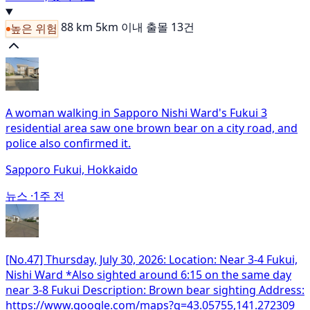
88 km
5km 이내 출몰 13건
높은 위험
A woman walking in Sapporo Nishi Ward's Fukui 3
residential area saw one brown bear on a city road, and
police also confirmed it.
Sapporo Fukui, Hokkaido
뉴스 ·
1주 전
[No.47] Thursday, July 30, 2026: Location: Near 3-4 Fukui,
Nishi Ward *Also sighted around 6:15 on the same day
near 3-8 Fukui Description: Brown bear sighting Address:
https://www.google.com/maps?q=43.05755,141.272309