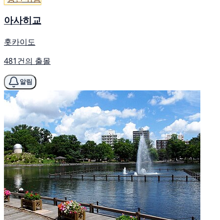
아사히교
홋카이도
481건의 출몰
알림