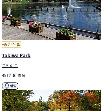
중간 위험
Tokiwa Park
홋카이도
481건의 출몰
알림