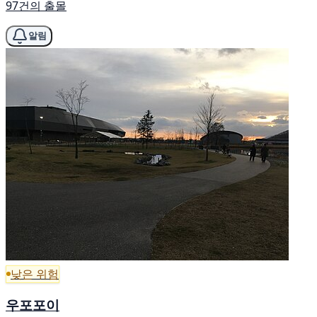
97건의 출몰
알림
낮은 위험
우포포이