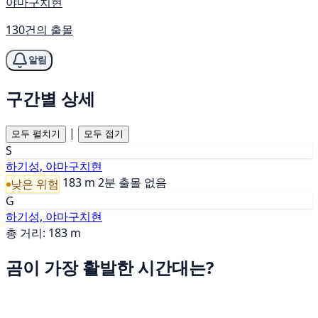
야마구치현
130건의 출몰
알림
구간별 상세
|
모두 펼치기
모두 접기
S
하기성, 야마구치현
183 m
2분
출몰 없음
낮은 위험
G
하기성, 야마구치현
총 거리: 183 m
곰이 가장 활발한 시간대는?