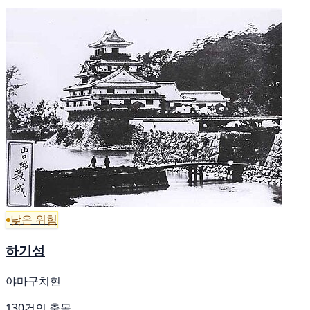
낮은 위험
하기성
야마구치현
130건의 출몰