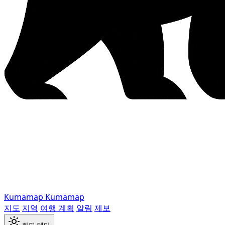
Kumamap
Kumamap
지도
지역
여행 계획
알림
제보