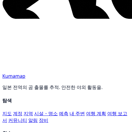
Kumamap
일본 전역의 곰 출몰를 추적. 안전한 야외 활동을.
탐색
지도
계정
지역
시설・명소
예측
내 주변
여행 계획
여행 보고
서
커뮤니티
알림
장비