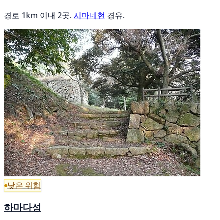
경로 1km 이내 2곳.
시마네현
경유.
낮은 위험
하마다성