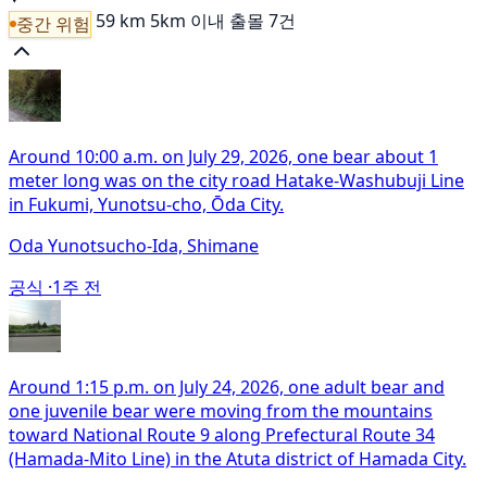
59 km
5km 이내 출몰 7건
중간 위험
Around 10:00 a.m. on July 29, 2026, one bear about 1
meter long was on the city road Hatake-Washubuji Line
in Fukumi, Yunotsu-cho, Ōda City.
Oda Yunotsucho-Ida, Shimane
공식 ·
1주 전
Around 1:15 p.m. on July 24, 2026, one adult bear and
one juvenile bear were moving from the mountains
toward National Route 9 along Prefectural Route 34
(Hamada-Mito Line) in the Atuta district of Hamada City.