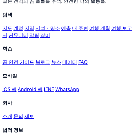
일본 전역의 곰 출몰를 추적. 안전한 야외 활동을.
탐색
지도
계정
지역
시설・명소
예측
내 주변
여행 계획
여행 보고
서
커뮤니티
알림
장비
학습
곰 안전 가이드
블로그
뉴스
데이터
FAQ
모바일
iOS 앱
Android 앱
LINE
WhatsApp
회사
소개
문의
제보
법적 정보