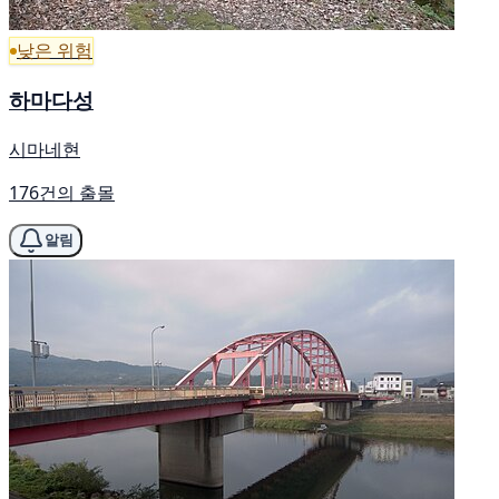
낮은 위험
하마다성
시마네현
176건의 출몰
알림