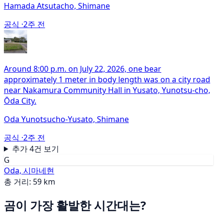
Hamada Atsutacho, Shimane
공식 ·
2주 전
Around 8:00 p.m. on July 22, 2026, one bear
approximately 1 meter in body length was on a city road
near Nakamura Community Hall in Yusato, Yunotsu-cho,
Ōda City.
Oda Yunotsucho-Yusato, Shimane
공식 ·
2주 전
추가 4건 보기
G
Oda, 시마네현
총 거리: 59 km
곰이 가장 활발한 시간대는?