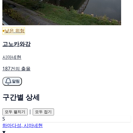
낮은 위험
고노카와강
시마네현
187건의 출몰
알림
구간별 상세
|
모두 펼치기
모두 접기
S
하마다성, 시마네현