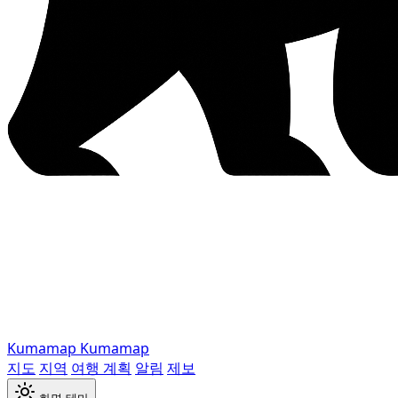
Kumamap
Kumamap
지도
지역
여행 계획
알림
제보