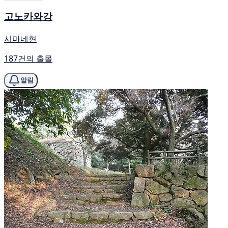
고노카와강
시마네현
187건의 출몰
알림