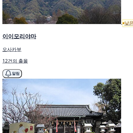
낮은
이이모리야마
오사카부
12건의 출몰
알림