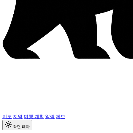
지도
지역
여행 계획
알림
제보
화면 테마