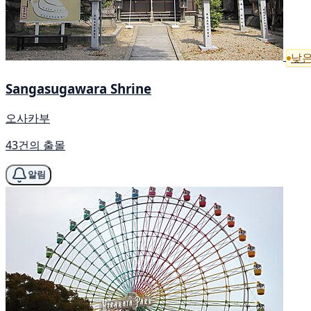
낮은
Sangasugawara Shrine
오사카부
43건의 출몰
알림