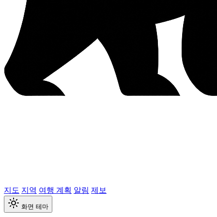
지도
지역
여행 계획
알림
제보
화면 테마