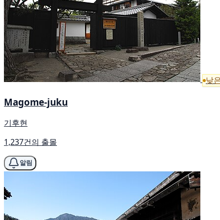
낮은
Magome-juku
기후현
1,237건의 출몰
알림