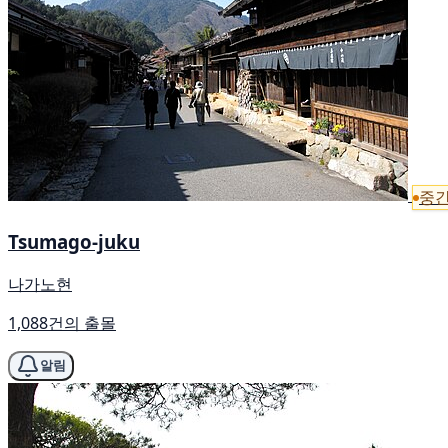
중간
Tsumago-juku
나가노현
1,088건의 출몰
알림