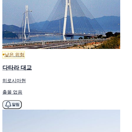
낮은 위험
다타라 대교
히로시마현
출몰 없음
알림