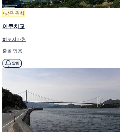
낮은 위험
이쿠치교
히로시마현
출몰 없음
알림