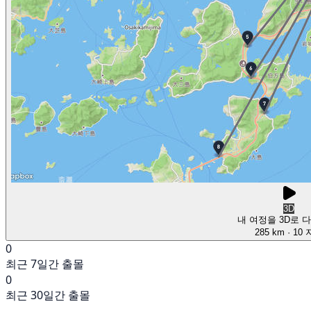
3D
내 여정을 3D로 
285 km
· 10
0
최근 7일간 출몰
0
최근 30일간 출몰