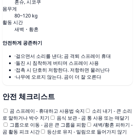
혼슈, 시코쿠
몸무게
80~120 kg
활동 시간
새벽・황혼
안전하게 공존하기
·
걸으면서 소리를 낸다; 곰 격퇴 스프레이 휴대
·
돌진 시 침착하게 버티며 스프레이 사용
·
접촉 시 단호히 저항한다. 저항하면 물러난다
·
나무에 오르지 않는다. 곰이 더 잘 오른다
안전 체크리스트
곰 스프레이 - 휴대하고 사용법 숙지
소리 내기 - 큰 소리
로 말하거나 박수 치기
음식 보관 - 곰 통 사용 또는 매달기
그룹으로 이동 - 곰은 큰 그룹을 피함
새벽/황혼 피하기 -
곰 활동 피크 시간
등산로 유지 - 밀림으로 들어가지 않기