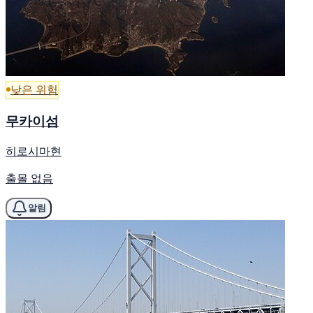
낮은 위험
무카이섬
히로시마현
출몰 없음
알림