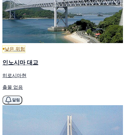
낮은 위험
인노시마 대교
히로시마현
출몰 없음
알림