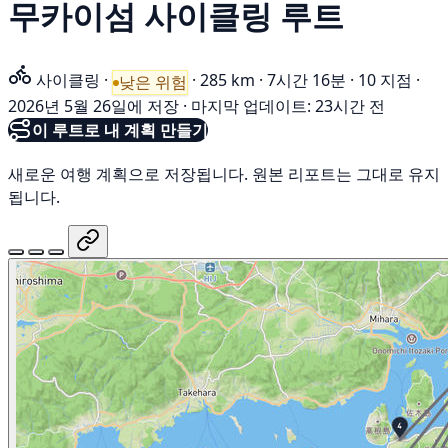
무카이섬 사이클링 루트
사이클링
·
·
285 km
·
7시간 16분
·
10 지점
·
낮은 위험
2026년 5월 26일에 저장
·
마지막 업데이트: 23시간 전
이 루트로 내 계획 만들기
새로운 여행 계획으로 저장됩니다. 원본 리포트는 그대로 유지
됩니다.