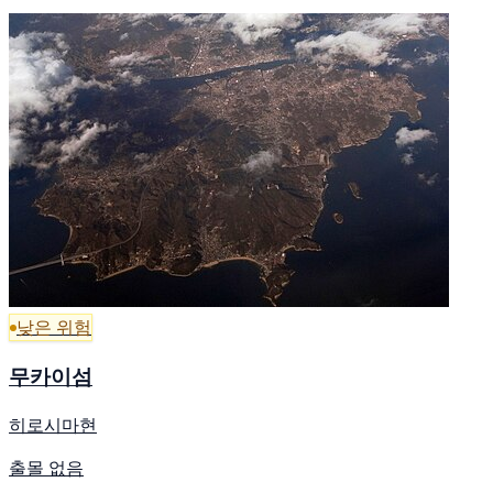
낮은 위험
무카이섬
히로시마현
출몰 없음