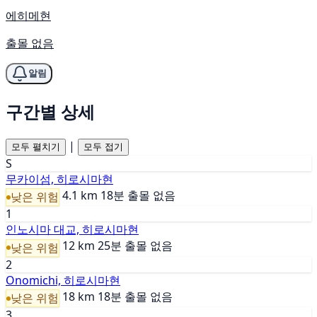
에히메현
출몰 없음
알림
구간별 상세
|
모두 펼치기
모두 접기
S
무카이섬, 히로시마현
4.1 km
18분
출몰 없음
낮은 위험
1
인노시마 대교, 히로시마현
12 km
25분
출몰 없음
낮은 위험
2
Onomichi, 히로시마현
18 km
18분
출몰 없음
낮은 위험
3