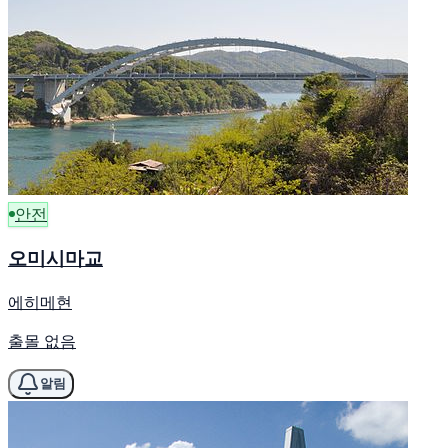
안전
오미시마교
에히메현
출몰 없음
알림