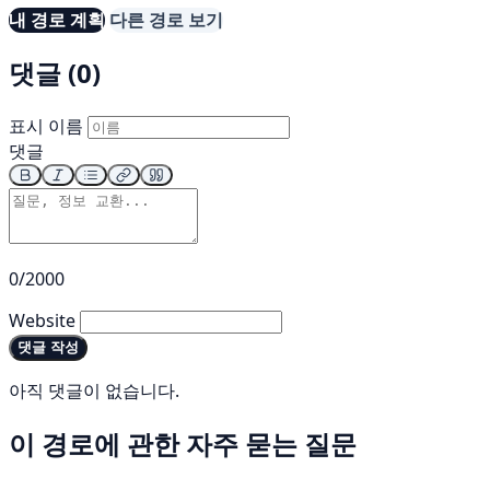
내 경로 계획
다른 경로 보기
댓글 (0)
표시 이름
댓글
0/2000
Website
댓글 작성
아직 댓글이 없습니다.
이 경로에 관한 자주 묻는 질문