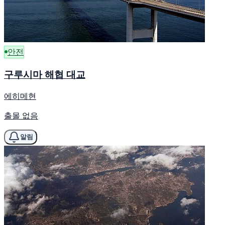
안전
구루시마 해협 대교
에히메현
출몰 없음
알림