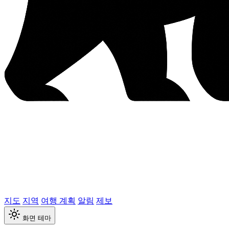
지도
지역
여행 계획
알림
제보
화면 테마