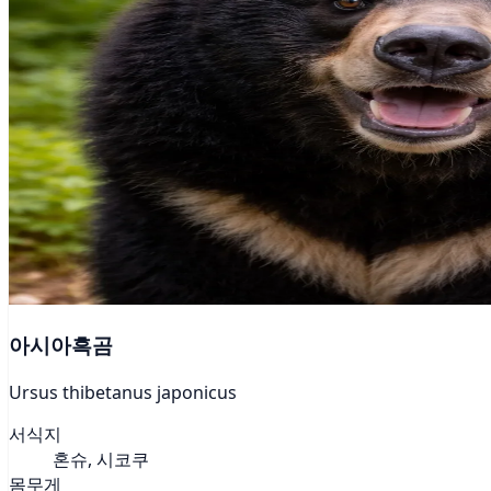
아시아흑곰
Ursus thibetanus japonicus
서식지
혼슈, 시코쿠
몸무게